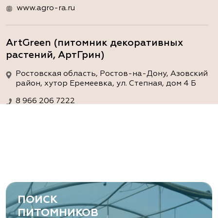
www.agro-ra.ru
ArtGreen (питомник декоративных
растений, АртГрин)
Ростовская область, Ростов-на-Дону, Азовский
район, хутор Еремеевка, ул. Степная, дом 4 Б
8 966 206 7222
www.art-green.ru
ArtGreen (питомник декоративных
растений, АртГрин)
Ростовская область, Ростов-на-Дону,
Левобережная ул, дом № 37
ПОИСК
8 966 206 7222
ПИТОМНИКОВ