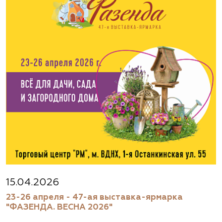
(495) 133-1097
www.flos.ru
Агрофирма «Флос»
Московская область, г. Старая Купавна,
Акрихиновское шоссе, д. 10
(495) 133-1097
www.flos.ru
Агрофирма «Флос»
Московская область, Ногинский р-н
15.04.2026
23-26 апреля - 47-ая выставка-ярмарка
(495) 133-1097
"ФАЗЕНДА. ВЕСНА 2026"
www.flos.ru