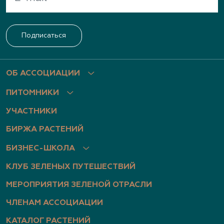
Архиленд, питомник растений
Подписаться
Нижегородская область, пр. Гагарина, д.101, оф.
2
(831) 466-1526, (831) 466-3867, (910) 793-1401
ОБ АССОЦИАЦИИ
www.archiland.biz
,
ПИТОМНИКИ
https://www.youtube.com/channel/UChIXeIEY8vP
7gp32JxGXsyA
УЧАСТНИКИ
БИРЖА РАСТЕНИЙ
Архиленд, питомник растений
БИЗНЕС-ШКОЛА
Нижегородская область, Нижегородская
КЛУБ ЗЕЛЕНЫХ ПУТЕШЕСТВИЙ
область, Богородский р-н, дер. Березовка, ул.
Центральная, д. 1б
МЕРОПРИЯТИЯ ЗЕЛЕНОЙ ОТРАСЛИ
(951) 910-2630, (951) 910-2518, (910) 793-1401
ЧЛЕНАМ АССОЦИАЦИИ
http://www.archiland.biz/
,
КАТАЛОГ РАСТЕНИЙ