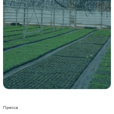
«ВЕНЕВ» питомник растений
Тульская область, Венёвский р-н, село
Борщевое, улица Лесная, д. 13
8 963 224 87 99
https://www.venev1.ru/
«ВЕНЕВ» питомник растений
Тульская область, Венёвский р-н, село
Борщевое, улица Лесная, д. 13
8 963 224 87 99
https://www.venev1.ru/
«Ландшафт Про Геленджик»
Пресса
Краснодарский край, г. Геленджик,