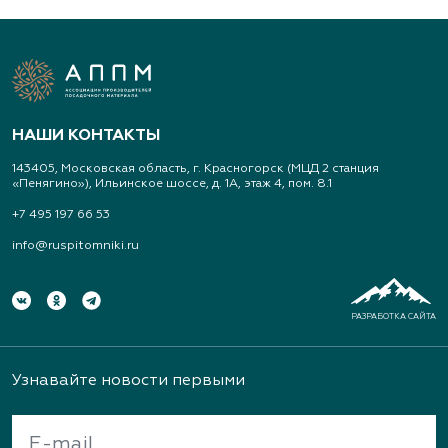
www.art-landshaft.ru
Арт-Ландшафт, садовые центры и
питомник растений
НАШИ КОНТАКТЫ
Свердловская область, Московский тракт 9 км.,
143405, Московская область, г. Красногорск (МЦД 2 станция
дом 14
«Пенягино»), Ильинское шоссе, д. 1А, этаж 4, пом. 8.1
(343) 213-1385
+7 495 197 66 53
info@ruspitomniki.ru
www.art-landshaft.ru
Архангельский Сад
РАЗРАБОТКА САЙТА
Тульская область, Ясногорский р-н, с.
Архангельское
Узнавайте новости первыми
(926) 030-3602, (926) 030-3604