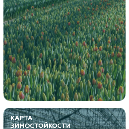
www.vetki.biz
Zaxriddin Flower Plantation, питомник
Ташкентская область, Зангиатинский р-н, ул.
Канимаева, д. 9
«ЁЛЫ-ПАЛЫ», питомник декоративных
растений
Самарская область, с. Подстепки, ул.
Фермерская 14 А
(8482) 650 010
www.yoly-paly.ru
КАРТА
ЗИМОСТОЙКОСТИ