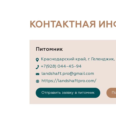
Важные 
Наград
Рекламо
Региона
КОНТАКТНАЯ И
предста
Питомник
Краснодарский край, г. Геленджик,
+7(928) 044-45-94
landshaft.pro@gmail.com
https://landshaftpro.com/
Отправить заявку в питомник
По