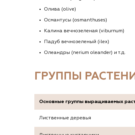
Олива (olive)
Османтусы (osmanthuses)
Калина вечнозеленая (viburnum)
Падуб вечнозеленый (ilex)
Олеандры (nerium oleander) и т.д.
ГРУППЫ РАСТЕН
Основные группы выращиваемых рас
Лиственные деревья