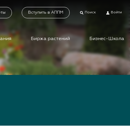
оты
Вступить в АППМ
Поиск
Войти
дания
Биржа растений
Бизнес-Школа
тники
Каталог растений
а растений
Система добровольной
сертификации
ес-школа
«Зелёные» стандарты
ео вебинаров и
инаров АППМ
Наше видео
Новости
 зеленых
шествий
Статьи
приятия зеленой
Фотогалерея
сли