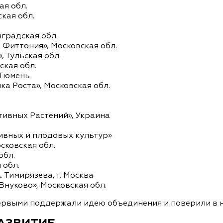
я обл.
кая обл.
градская обл.
иттония», Московская обл.
 Тульская обл.
кая обл.
 Тюмень
а Роста», Московская обл.
тивных Растений», Украина
.
вных и плодовых культур»
сковская обл.
обл.
 обл.
 Тимирязева, г. Москва
нуково», Московская обл.
ервыми поддержали идею объединения и поверили в н