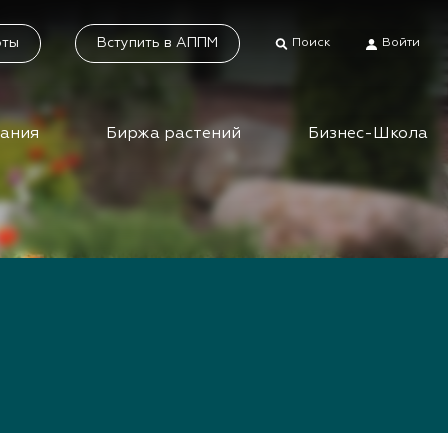
оты
Вступить в АППМ
Поиск
Войти
дания
Биржа растений
Бизнес-Школа
тники
Каталог растений
а растений
Система добровольной
сертификации
ес-школа
«Зелёные» стандарты
ео вебинаров и
инаров АППМ
Наше видео
Новости
 зеленых
шествий
Статьи
приятия зеленой
Фотогалерея
сли