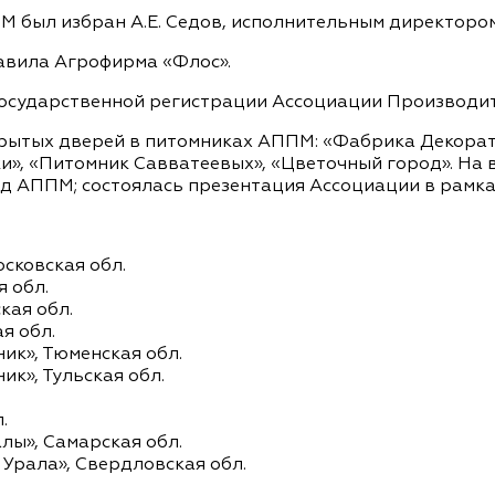
был избран А.Е. Седов, исполнительным директором 
вила Агрофирма «Флос».
государственной регистрации Ассоциации Производи
крытых дверей в питомниках АППМ: «Фабрика Декорат
ки», «Питомник Савватеевых», «Цветочный город». На
д АППМ; состоялась презентация Ассоциации в рамк
сковская обл.
 обл.
кая обл.
я обл.
ик», Тюменская обл.
к», Тульская обл.
.
лы», Самарская обл.
Урала», Свердловская обл.