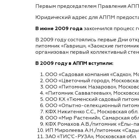
Первым председателем Правления АППМ 
Юридический адрес для АППМ предоста
В июне 2009 года
закончился процесс 
В 2009 году состоялись первые Дни от
питомник «Гавриш», «Заокские питомни
организован первый коллективный стен
В 2009 году в АППМ вступили:
ООО «Садовая компания «Садко», Мо
ООО «Цветочный город», Московская
ООО «Питомник Назарово», Московс
«Питомник Савватеевых», Московска
ООО КХ «Тюменский садовый питомн
ООО «Опытно-селекционный питомни
КФХ Никитенко С.С., Московская обл.
ООО «Мир Растений», Самарская обл
КФХ Ромахов А.В./питомник «Ёлы-па
ИП Миролеева А.Н./питомник «Сады 
ЗАО «ТИС’С-РУЗА», Московская обл.