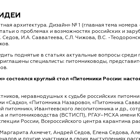
 ИДЕИ
ная архитектура. Дизайн» № 1 (главная тема номера 
татьи о проблемах и возможностях российских и зар
Е. Седов, И.А. Савватеева, С.Л. Чижова, В.С. -Теодорон
ков.
удить поднятые в статьях актуальные вопросы среди
приглашены специалисты: питомниководы, представи
ов.
и» состоялся круглый стол «Питомники России: наст
стников, неравнодушных к судьбе российских питомни
ии «Садко», «Питомника Назарово», «Питомника Савва
питомник», Ивантеевского лесопитомника и др., сот
ва и питомниководства (ВСТИСП), РГАУ–МСХА имени К.
пекции России, Всероссийского центра карантина рас
Маргарита Ахмечет, Андрей Седов, Елена Седова, Ал
очалов и другие участники в своих выступлениях рас