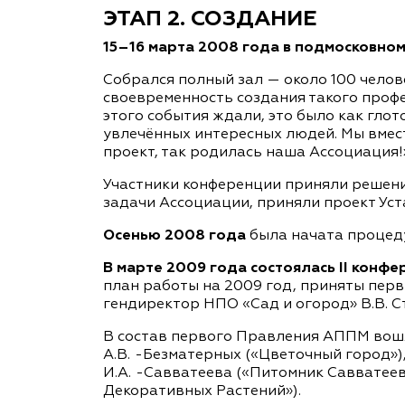
ЭТАП 2. СОЗДАНИЕ
15–16 марта 2008 года в подмосковно
Собрался полный зал — около 100 челов
своевременность создания такого профе
этого события ждали, это было как глот
увлечённых интересных людей. Мы вмест
проект, так родилась наша Ассоциация!»
Участники конференции приняли решени
задачи Ассоциации, приняли проект Ус
Осенью 2008 года
была начата процед
В марте 2009 года состоялась II конф
план работы на 2009 год, приняты пер
гендиректор НПО «Сад и огород» В.В. 
В состав первого Правления АППМ вошли
А.В. -Безматерных («Цветочный город»)
И.А. -Савватеева («Питомник Савватеевы
Декоративных Растений»).