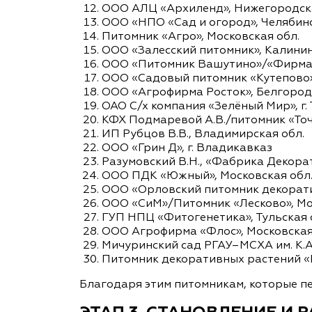
ООО АЛЦ «Архиленд», Нижегородска
ООО «НПО «Сад и огород», Челябинс
Питомник «Агро», Московская обл.
ООО «Залесский питомник», Калинин
ООО «Питомник Вашутино»/«Фирма Ф
ООО «Садовый питомник «Кутепово»,
ООО «Агрофирма Росток», Белгородс
ОАО С/х компания «Зелёный Мир», г.
КФХ Подмаревой А.В./питомник «Точк
ИП Рубцов В.В., Владимирская обл.
ООО «Грин Д», г. Владикавказ
Разумовский В.Н., «Фабрика Декора
ООО ПДК «Южный», Московская обл
ООО «Орловский питомник декорати
ООО «СиМ»/Питомник «Лесково», Мо
ГУП НПЦ «Фитогенетика», Тульская 
ООО Агрофирма «Флос», Московская
Мичуринский сад РГАУ–МСХА им. К.А.
Питомник декоративных растений «В
Благодаря этим питомникам, которые п