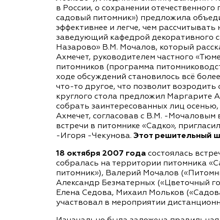
в России, о сохранении отечественного
садовый питомник») предложила объедин
эффективнее и легче, чем рассчитывать
заведующий кафедрой декоративного с
Назарово» В.М. Мочалов, который расск
Ахмечет, руководителем частного «Тюм
питомников (программа питомниководств
ходе обсуждений становилось всё боле
что-то другое, что позволит возродить
круглого стола предложил Маргарите А
собрать заинтересованных лиц осенью, 
Ахмечет, согласовав с В.М. -Мочаловым
встречи в питомнике «Садко», пригласи
-Игоря -Чекунова.
Этот решительный ша
18 октября 2007 года
состоялась встре
собралась на территории питомника «С
питомник»), Валерий Мочалов («Питомни
Александр Безматерных («Цветочный го
Елена Седова, Михаил Мольков («Садов
участвовал в мероприятии дистанционно