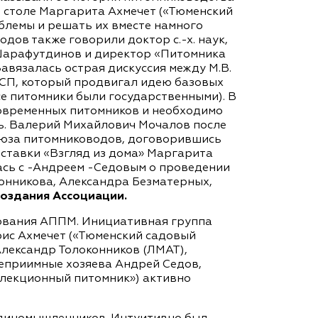
м столе Маргарита Ахмечет («Тюменский
облемы и решать их вместе намного
дов также говорили доктор с.-х. наук,
 Шарафутдинов и директор «Питомника
Завязалась острая дискуссия между М.В.
ИСП, который продвигал идею базовых
се питомники были государственными). В
современных питомников и необходимо
ль. Валерий Михайлович Мочалов после
оюза питомниководов, договорившись
выставки «Взгляд из дома» Маргарита
лась с -Андреем -Седовым о проведении
конникова, Александра Безматерных,
создания Ассоциации.
азования АППМ. Инициативная группа
рис Ахмечет («Тюменский садовый
Александр Толоконников (ЛМАТ),
теприимные хозяева Андрей Седов,
елекционный питомник») активно