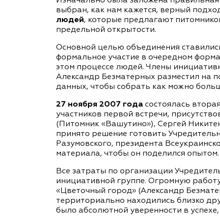
Изначально была заложена правильная 
выбран, как нам кажется, верный подхо
людей
, которые предлагают питомнико
предельной открытости.
Основной целью объединения ставили
формальное участие в очередном форм
этом процессе людей. Члены инициативн
Александр Безматерных разместил на по
данных, чтобы собрать как можно боль
27 ноября 2007 года
состоялась вторая
участников первой встречи, присутств
(Питомник «Вашутино»), Сергей Никитен
принято решение готовить Учредитель
Разумовского, президента Всеукраинск
материала, чтобы он поделился опытом.
Все затраты по организации Учредитель
инициативной группе. Огромную работу
«Цветочный город» (Александр Безматер
территориально находились близко друг
было абсолютной уверенности в успехе, 