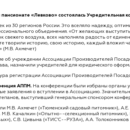
м пансионате «Левково» состоялась Учредительная 
ек из 30 регионов России. Это вселяло надежду, опти
ссионального объединения. «От желающих выступить 
ок свежего воздуха, всех наполняла радость от едине
е творили историю, свою историю, каждый вложил час
 (М.В. Ахмечет)
е об учреждении Ассоциации Производителей Посадо
тава, назначили учредителей для юридического офор
ура регистрации Ассоциации Производителей Посад
еренция АППМ.
На конференции были избраны органы у
вые заявления о вступлении в Ассоциацию. Значител
Степанов, выступивший генеральным спонсором конфе
 М.В. Ахмечет («Тюменский садовый питомник»), А.Е.
, М.В. Качалкин («Опытно--селекционный питомник»),
х»), С.В. Цивына («ТИС’С--РУЗА»), А.А. Толоконников