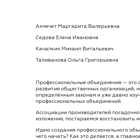
Важные 
Наград
Рекламо
Региона
Ахмечет Маргарита Валерьевна
предста
Седова Елена Ивановна
Качалкин Михаил Витальевич
Таливанова Ольга Григорьевна
Профессиональные объединения — это 
развития общественных организаций, н
определённым законам и уже давно изу
профессиональных объединений.
Ассоциации производителей посадочного
изложения, постараемся восстановить и
Идею создания профессионального объе
чего начать? Как это делается, а главно