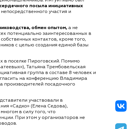
единомышленников. Интуитивно был
 сердечного посыла инициативных
 непосредственного участия и
ниководства, обмен опытом,
а не
сех потенциально заинтересованных в
собственных контактов, кроме того,
мников с целью создания единой базы
х в поселке Пироговский. Помимо
атеевых»), Татьяна Трембовельская
циативная группа в составе 8 человек и
игласить на конференцию Владимира
за производителей посадочного
едставители участвовали в
ия «Садко» (Елена Седова),
ногом в силу того, что
нции. При этом у организаторов не
оводов.