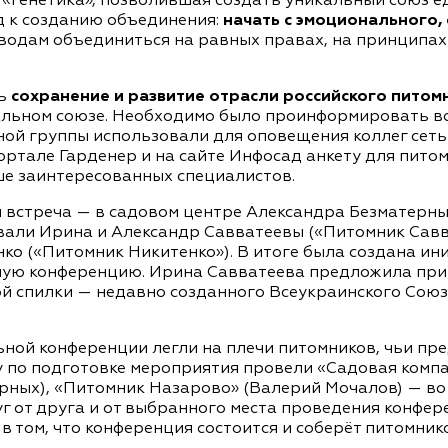
«генетика», позволившая создать уникальный союз 
д к созданию объединения:
начать с эмоционального,
водам объединиться на равных правах, на принципах
сь
сохранение и развитие отрасли российского питом
альном союзе. Необходимо было проинформировать в
ой группы использовали для оповещения коллег сеть 
ртале Гарденер и на сайте Инфосад анкету для пито
ше заинтересованных специалистов.
 встреча — в садовом центре Александра Безматерны
овали Ирина и Александр Савватеевы («Питомник Савв
ко («Питомник Никитенко»). В итоге была создана ини
ную конференцию. Ирина Савватеева предложила пр
ой спилки — недавно созданного Всеукраинского Сою
ной конференции легли на плечи питомников, чьи пр
 по подготовке мероприятия провели «Садовая компан
ных), «Питомник Назарово» (Валерий Мочалов) — во м
 от друга и от выбранного места проведения конфере
в том, что конференция состоится и соберёт питомник