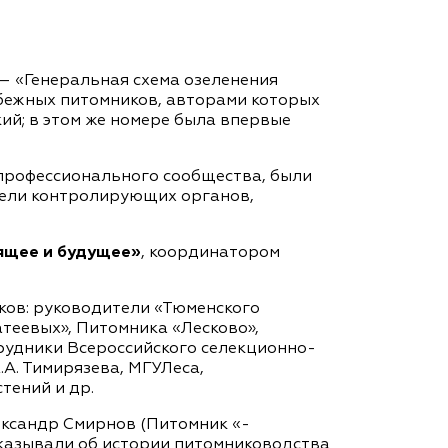
— «Генеральная схема озеленения
убежных питомников, авторами которых
ский; в этом же номере была впервые
 профессионального сообщества, были
тели контролирующих органов,
оящее и будущее»
, координатором
ков: руководители «Тюменского
теевых», Питомника «Лесково»,
рудники Всероссийского селекционно-
А. Тимирязева, МГУЛеса,
тений и др.
ександр Смирнов (Питомник «-
сказывали об истории питомниководства