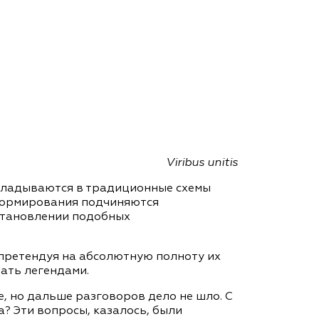
ам ассоциации
Viribus unitis
кладываются в традиционные схемы
 формирования подчиняются
 становлении подобных
 претендуя на абсолютную полноту их
тать легендами.
 но дальше разговоров дело не шло. С
да? Эти вопросы, казалось, были