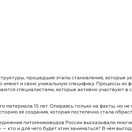
документы
Член
ы
дателям
льные
вительства
структуры, прошедшие этапы становления, которые у
о имеют и свою уникальную специфику. Процессы их
чаются специалистами, которые активно участвуют в
 материала 15 лет. Опираясь только на факты, но не
сторию её создания, которая постепенно стала обрас
динения питомниководов России высказывали многие,
е — кто и для чего будет этим заниматься? В чём выго