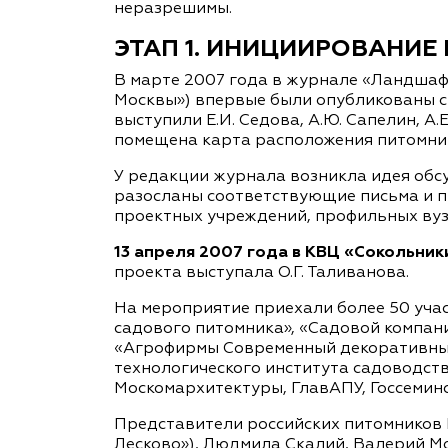
неразрешимы.
ЭТАП 1. ИНИЦИИРОВАНИЕ
В марте 2007 года в журнале «Ландшафт
Москвы») впервые были опубликованы с
выступили Е.И. Седова, А.Ю. Сапелин, А.
помещена карта расположения питомни
У редакции журнала возникла идея обс
разосланы соответствующие письма и 
проектных учреждений, профильных вуз
13 апреля 2007 года в КВЦ «Сокольник
проекта выступала О.Г. Таливанова.
На мероприятие приехали более 50 уча
садового питомника», «Садовой компан
«Агрофирмы Современный декоративный 
технологического института садоводст
Москомархитектуры, ГлавАПУ, Госсеминс
Представители российских питомников 
Лесково»), Людмила Скалий, Валерий М