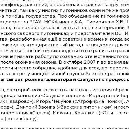
 генофонда растений, о проблемах отрасли. На кругло
яться, так как у многих питомников одни и те же пр
 на помощь государства. Про объединение питомниково
адоводства РГАУ–МСХА имени К.А. -Тимирязева Х.В.
азал, что подобные союзы есть в Польше и Германии. 
енского садового питомника», и представителем ВСТ
а, разработанная ещё в советские времена, когда в
е очевидно, что директивный метод не подходит для 
 отечественное питомниководство и сохранить отрас
хмечет начать работу по созданию отечественного с
после окончания сезона. В октябре 2007 г. во время 
 время и место собрания, удобные для всех, договори
ла на встречу инициативной группы Александра Толо
г сыграл роль катализатора и «запустил» процесс 
ча, с которой, можно сказать, началась история обр
адовая компания «Садко» в составе: -Маргарита и Бо
к Назарово»), Игорь Чекунов («Агрофирма Поиск»), 
род»), Дмитрий Звонка («Заокские питомники») и гос
ая компания «Садко»). Михаил -Качалкин («Опытно-с
 (по телефону).