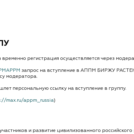
документы
Член
ы
дателям
льные
вительства
ПУ
am временно регистрация осуществляется через модер
APPMAPPM
запрос на вступление в АППМ БИРЖУ РАСТ
су модератора.
лет персональную ссылку на вступление в группу.
://max.ru/appm_russia
)
 участников и развитие цивилизованного российского