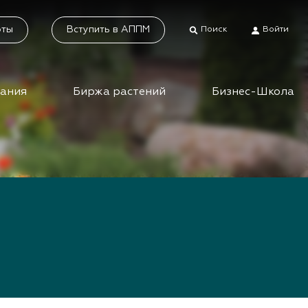
оты
Вступить в АППМ
Поиск
Войти
дания
Биржа растений
Бизнес-Школа
тники
Каталог растений
а растений
Система добровольной
сертификации
ес-школа
«Зелёные» стандарты
ео вебинаров и
инаров АППМ
Наше видео
Новости
 зеленых
шествий
Статьи
приятия зеленой
Фотогалерея
сли