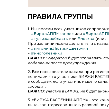
ПРАВИЛА ГРУППЫ
1. Мы просим всех участников сопрово
-
#БиржаАППМзапрос
или
#БиржаАПП
-
#тульскаяобласть
или
#москва
(или л
При желании можно делать теги с назва
-
#питомникЛютикиЦветочки
-
#многолетники
ВАЖНО:
модератор будет отправлять пре
добавлены после предупреждения.
2. Все пользователи канала при регист
понимаем, что участники БИРЖИ РАСТЕ
и сообщаем: если участник нашего кана
сообщит.
ВАЖНО:
участие в БИРЖЕ не будет анон
3. «БИРЖА РАСТЕНИЙ АППМ» - это кана
лица, заинтересованные в разовой поку