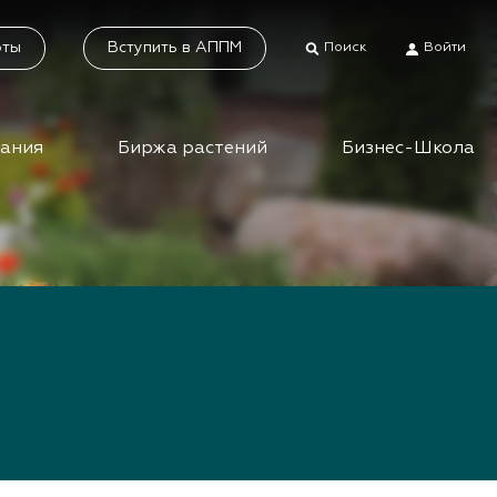
оты
Вступить в АППМ
Поиск
Войти
дания
Биржа растений
Бизнес-Школа
тники
Каталог растений
а растений
Система добровольной
сертификации
ес-школа
«Зелёные» стандарты
ео вебинаров и
инаров АППМ
Наше видео
Новости
 зеленых
шествий
Статьи
приятия зеленой
Фотогалерея
сли