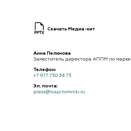
Важные 
Наград
Рекламо
Региона
предста
Скачать Медиа-кит
Анна Пелинова
Заместитель директора АППМ по марке
Телефон:
+7 977 730 34 73
Эл. почта:
press@ruspitomniki.ru