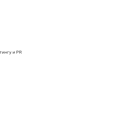
документы
Член
ы
дателям
льные
вительства
тингу и PR