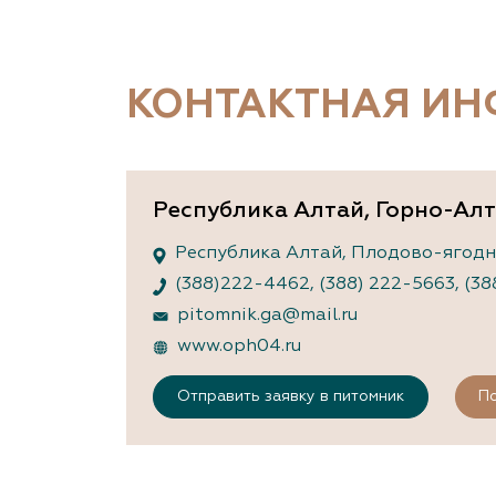
Важные 
Наград
Рекламо
Региона
КОНТАКТНАЯ И
предста
Республика Алтай, Горно-Ал
Республика Алтай, Плодово-ягодна
(388)222-4462
,
(388) 222-5663
,
(38
pitomnik.ga@mail.ru
www.oph04.ru
Отправить заявку в питомник
По