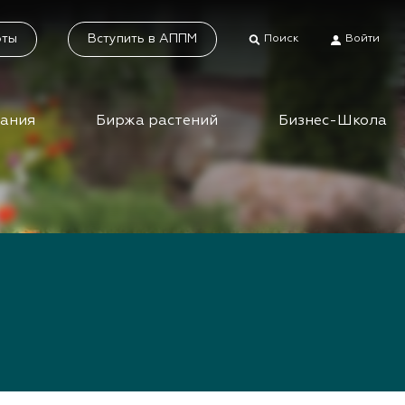
оты
Вступить в АППМ
Поиск
Войти
дания
Биржа растений
Бизнес-Школа
тники
Каталог растений
а растений
Система добровольной
сертификации
ес-школа
«Зелёные» стандарты
ео вебинаров и
инаров АППМ
Наше видео
Новости
 зеленых
шествий
Статьи
приятия зеленой
Фотогалерея
сли