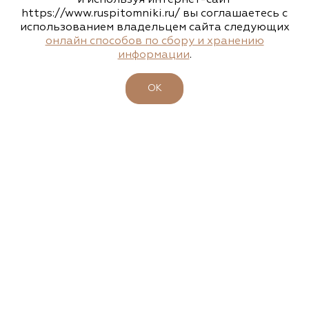
https://www.ruspitomniki.ru/ вы соглашаетесь с
Подписаться
использованием владельцем сайта следующих
онлайн способов по сбору и хранению
информации
.
ОБ АССОЦИАЦИИ
ОК
ПИТОМНИКИ
УЧАСТНИКИ
БИРЖА РАСТЕНИЙ
БИЗНЕС-ШКОЛА
КЛУБ ЗЕЛЕНЫХ ПУТЕШЕСТВИЙ
МЕРОПРИЯТИЯ ЗЕЛЕНОЙ ОТРАСЛИ
ЧЛЕНАМ АССОЦИАЦИИ
КАТАЛОГ РАСТЕНИЙ
СИСТЕМА ДОБРОВОЛЬНОЙ СЕРТИФИКАЦИИ