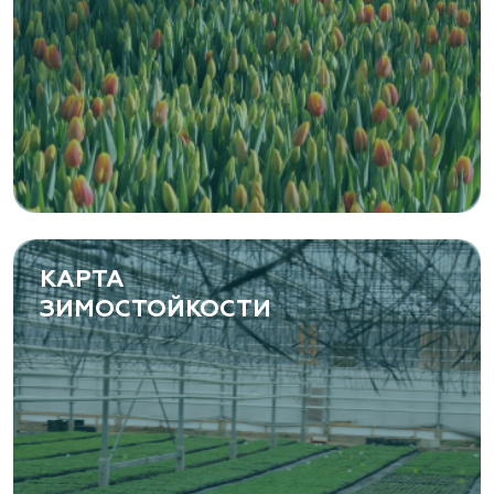
«ЁЛЫ-ПАЛЫ», питомник декоративных
растений
Самарская область, с. Подстепки, ул.
Фермерская 14 А
(8482) 650 010
www.yoly-paly.ru
КАРТА
ЗИМОСТОЙКОСТИ
«ВЕНЕВ» питомник растений
Тульская область, Венёвский р-н, село
Борщевое, улица Лесная, д. 13
8 963 224 87 99
https://www.venev1.ru/