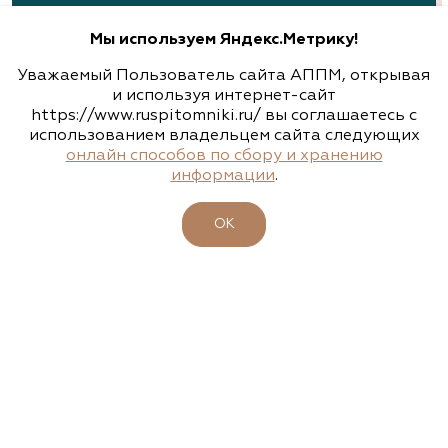
8 (831) 230-47-47, 8 (831) 230-82-92, 8 (920) 251-
94-94
Мы используем Яндекс.Метрику!
www.alleyann.ru
Уважаемый Пользователь сайта АППМ, открывая
и используя интернет-сайт
https://www.ruspitomniki.ru/ вы соглашаетесь с
использованием владельцем сайта следующих
Арт-Ландшафт, садовые центры и
онлайн способов по сбору и хранению
питомник растений
информации
.
Свердловская область, Екатеринбург,
Широкореченское лесничество, Чусовской
ОК
ЗЕЛЕНЫЕ СТАНДАРТЫ
участок
(343) 213-1385
www.art-landshaft.ru
Арт-Ландшафт, садовые центры и
питомник растений
НАШИ КОНТАКТЫ