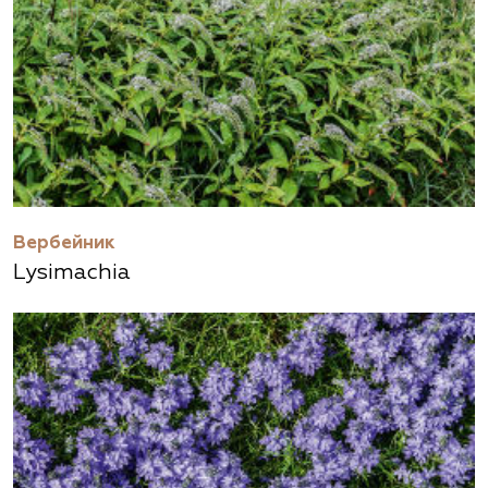
Вербейник
Lysimachia