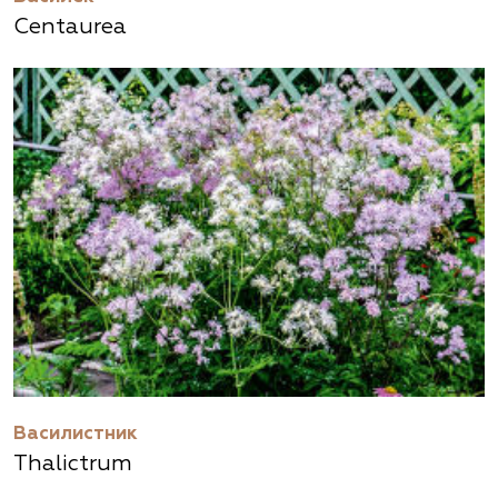
Centaurea
Василистник
Thalictrum