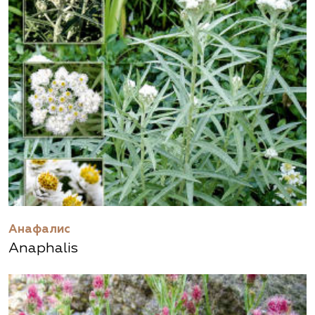
Анафалис
Anaphalis