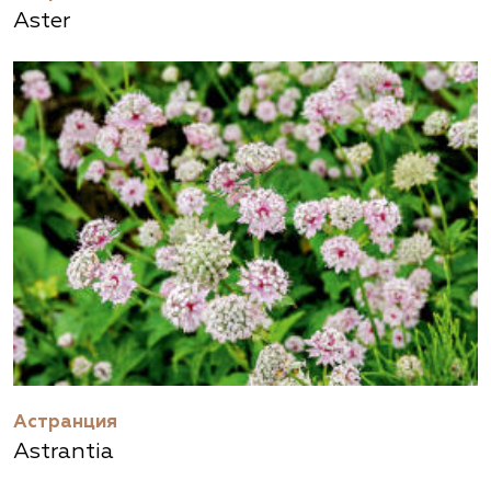
Aster
Астранция
Astrantia