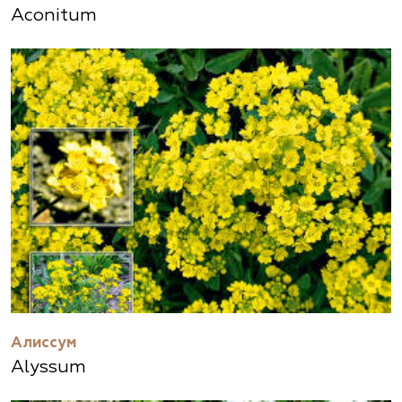
Aconitum
Алиссум
Alyssum