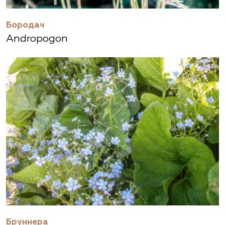
Бородач
Andropogon
Бруннера