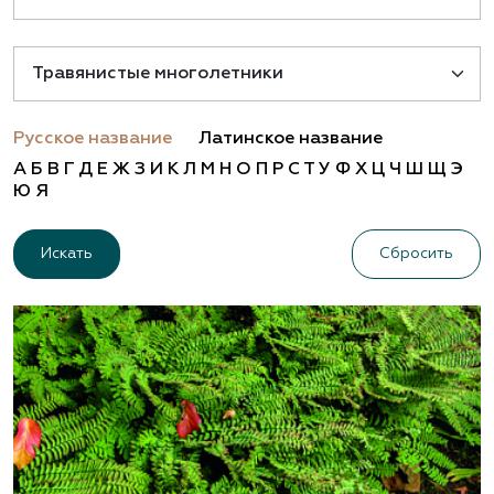
Русское название
Латинское название
А
Б
В
Г
Д
Е
Ж
З
И
К
Л
М
Н
О
П
Р
С
Т
У
Ф
Х
Ц
Ч
Ш
Щ
Э
Ю
Я
Сбросить