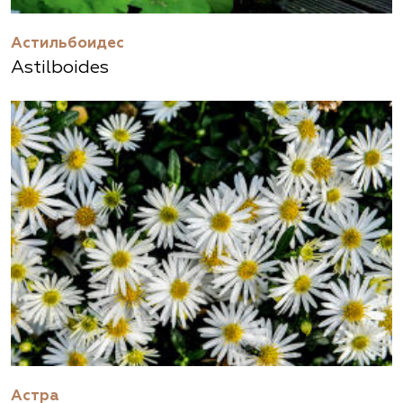
Астильбоидес
Astilboides
Астра