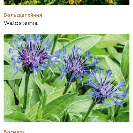
Вальдштейния
Waldsteinia
Василек