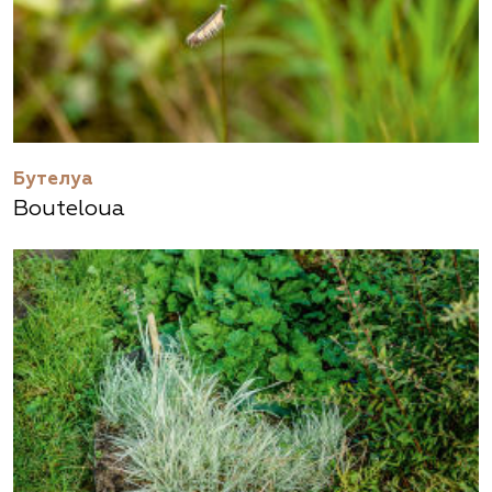
Бутелуа
Bouteloua