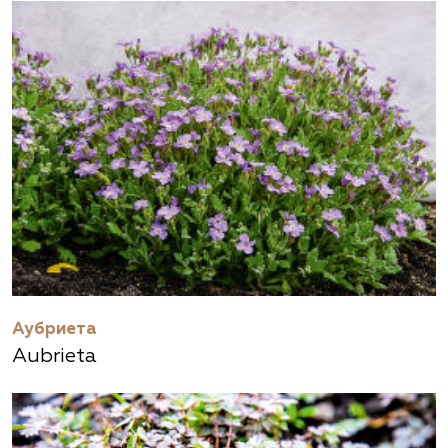
Аубриета
Aubrieta