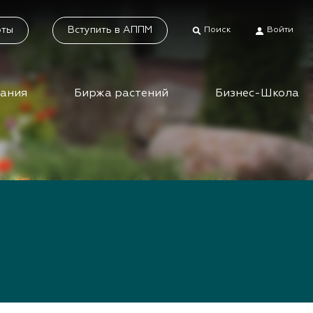
оты
Вступить в АППМ
Поиск
Войти
дания
Биржа растений
Бизнес-Школа
тники
Каталог растений
а растений
Система добровольной
сертификации
ес-школа
«Зелёные» стандарты
ео вебинаров и
инаров АППМ
Наше видео
Новости
 зеленых
шествий
Статьи
приятия зеленой
Фотогалерея
сли