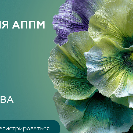
ИЯ АППМ
Е
ВА
егистрироваться