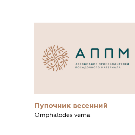
Важные 
Наград
Рекламо
Региона
предста
Пупочник весенний
Omphalodes verna