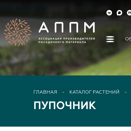
Об
Об ассо
Как вст
Органы 
Контакт
Реквизи
ГЛАВНАЯ
-
КАТАЛОГ РАСТЕНИЙ
-
Докуме
ПУПОЧНИК
Наша ис
Наши ли
Направл
деятель