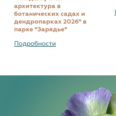
архитектура в
ботанических садах и
дендропарках 2026" в
парке "Зарядье"
Подробности