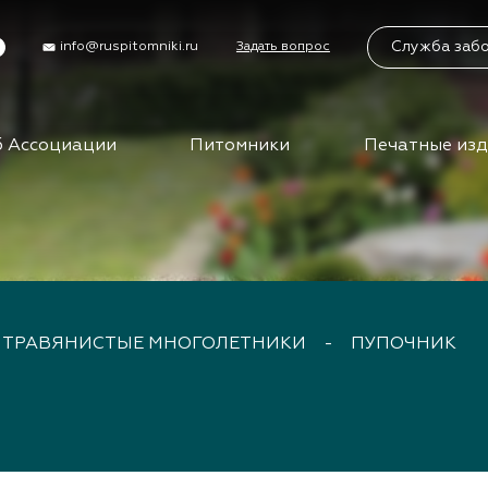
Служба заб
info@ruspitomniki.ru
Задать вопрос
 Ассоциации
Питомники
Печатные из
циации
Питомники
Учас
Бирж
упить в АППМ
Питомники АППМ
управления
Партнеры питомников
Бизн
ы
Поиск питомников на
карте
Вид
ты АППМ
ТРАВЯНИСТЫЕ МНОГОЛЕТНИКИ
-
ПУПОЧНИК
сем
нты АППМ
тория
Клуб
путе
ца
ения
Меро
ности
отра