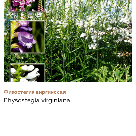
Физостегия виргинская
Physostegia virginiana