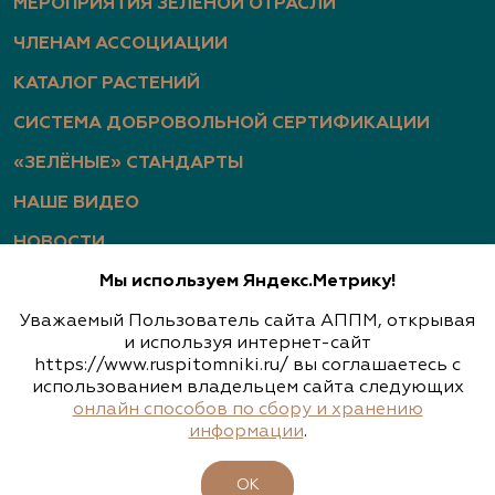
МЕРОПРИЯТИЯ ЗЕЛЕНОЙ ОТРАСЛИ
ЧЛЕНАМ АССОЦИАЦИИ
КАТАЛОГ РАСТЕНИЙ
СИСТЕМА ДОБРОВОЛЬНОЙ СЕРТИФИКАЦИИ
«ЗЕЛЁНЫЕ» СТАНДАРТЫ
НАШЕ ВИДЕО
НОВОСТИ
Мы используем Яндекс.Метрику!
СТАТЬИ
Уважаемый Пользователь сайта АППМ, открывая
ФОТОГАЛЕРЕЯ
и используя интернет-сайт
https://www.ruspitomniki.ru/ вы соглашаетесь с
использованием владельцем сайта следующих
онлайн способов по сбору и хранению
Политика конфиденциальности
информации
.
Обработка персональных данных
ОК