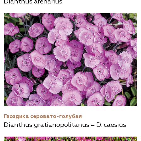
Dianthus arenarius
Гвоздика серовато-голубая
Dianthus gratianopolitanus = D. caesius