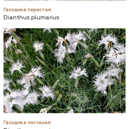
Гвоздика перистая
Dianthus plumarius
Гвоздика песчаная