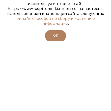
НАШИ КОНТАКТЫ
и используя интернет-сайт
https://www.ruspitomniki.ru/ вы соглашаетесь с
143405, Московская область, г. Красногорск (МЦД 2 станция
«Пенягино»), Ильинское шоссе, д. 1А, этаж 4, пом. 8.1
использованием владельцем сайта следующих
онлайн способов по сбору и хранению
+7 495 197 66 53
информации
.
info@ruspitomniki.ru
ОК
РАЗРАБОТКА САЙТА
Узнавайте новости первыми
Подписаться