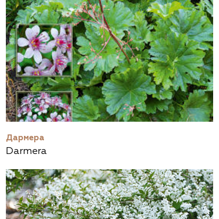
Дармера
Darmera