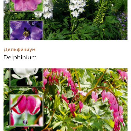
Дельфиниум
Delphinium