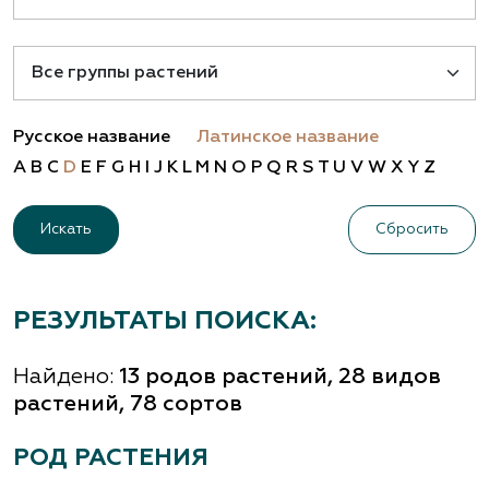
Русское название
Латинское название
A
B
C
D
E
F
G
H
I
J
K
L
M
N
O
P
Q
R
S
T
U
V
W
X
Y
Z
Сбросить
РЕЗУЛЬТАТЫ ПОИСКА:
Найдено:
13 родов растений, 28 видов
растений, 78 сортов
РОД РАСТЕНИЯ