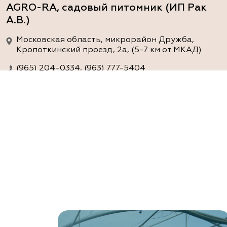
AGRO-RA, садовый питомник (ИП Рак
А.В.)
Московская область, микрорайон Дружба,
Кропоткинский проезд, 2а, (5-7 км от МКАД)
(965) 204-0334, (963) 777-5404
www.agro-ra.ru
ArtGreen (питомник декоративных
растений, АртГрин)
Ростовская область, Ростов-на-Дону, Азовский
район, хутор Еремеевка, ул. Степная, дом 4 Б
8 966 206 7222
www.art-green.ru