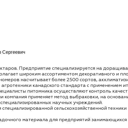
р Сергеевич
ектаров. Предприятие специализируется на доращив
полагает широким ассортиментом декоративного и пл
пномеров насчитывает более 2500 сортов, акклиматиз
агротехники канадского стандарта с применением ит
пециалисты питомника осуществляют контроль качес
и компания применяет метод выбраковки, на основани
 специализированных научных учреждений.
м специализированной сельскохозяйственной техник
садочного материала для предприятий занимающихся 