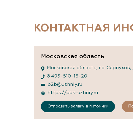
Важные 
Наград
Рекламо
Региона
КОНТАКТНАЯ И
предста
Московская область
Московская область, г.о. Серпухов
8 495-510-16-20
b2b@uzhniy.ru
https://pdk-uzhniy.ru
Отправить заявку в питомник
По