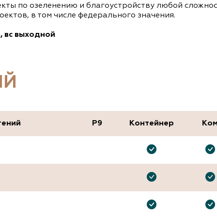
екты по озеленению и благоустройству любой сложно
ектов, в том числе федерального значения.
б, вс выходной
ИЙ
тений
P9
Контейнер
Ко