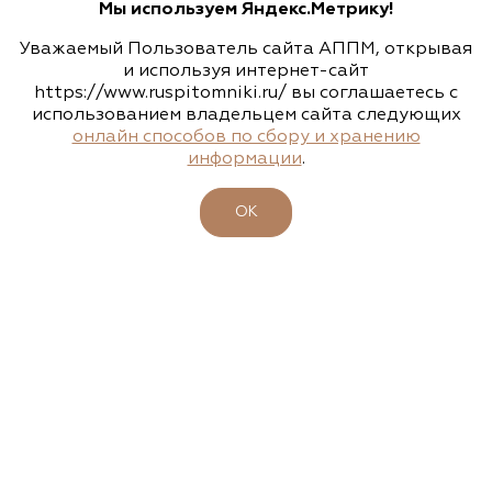
Мы используем Яндекс.Метрику!
Уважаемый Пользователь сайта АППМ, открывая
НАШИ КОНТАКТЫ
и используя интернет-сайт
https://www.ruspitomniki.ru/ вы соглашаетесь с
143405, Московская область, г. Красногорск (МЦД 2 станция
«Пенягино»), Ильинское шоссе, д. 1А, этаж 4, пом. 8.1
использованием владельцем сайта следующих
онлайн способов по сбору и хранению
+7 495 197 66 53
информации
.
info@ruspitomniki.ru
ОК
РАЗРАБОТКА САЙТА
Узнавайте новости первыми
Подписаться