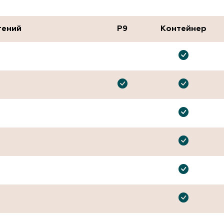
тений
P9
Контейнер