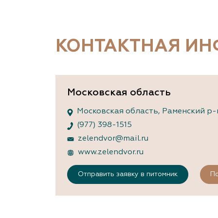
Важные 
Наград
Рекламо
Региона
КОНТАКТНАЯ И
предста
Московская область
Московская область, Раменский р-
(977) 398-1515
zelendvor@mail.ru
www.zelendvor.ru
Отправить заявку в питомник
По