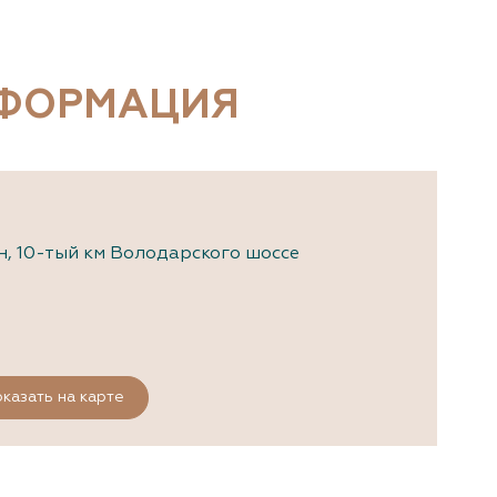
документы
Член
ы
дателям
льные
НФОРМАЦИЯ
вительства
н, 10-тый км Володарского шоссе
казать на карте