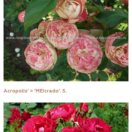
Acropolis’ = ‘MEIcrado’. S.