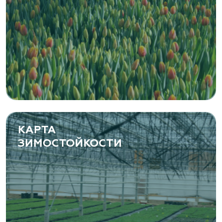
Канимаева, д. 9
«ЁЛЫ-ПАЛЫ», питомник декоративных
растений
Самарская область, с. Подстепки, ул.
Фермерская 14 А
(8482) 650 010
www.yoly-paly.ru
КАРТА
ЗИМОСТОЙКОСТИ
«ВЕНЕВ» питомник растений
Тульская область, Венёвский р-н, село
Борщевое, улица Лесная, д. 13
8 963 224 87 99
https://www.venev1.ru/