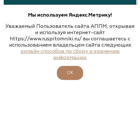
8 (831) 230-47-47, 8 (831) 230-82-92, 8 (920) 251-
94-94
Мы используем Яндекс.Метрику!
www.alleyann.ru
Уважаемый Пользователь сайта АППМ, открывая
и используя интернет-сайт
https://www.ruspitomniki.ru/ вы соглашаетесь с
использованием владельцем сайта следующих
Арт-Ландшафт, садовые центры и
онлайн способов по сбору и хранению
питомник растений
информации
.
Свердловская область, Екатеринбург,
Широкореченское лесничество, Чусовской
ОК
ЗЕЛЕНЫЕ СТАНДАРТЫ
участок
(343) 213-1385
www.art-landshaft.ru
Арт-Ландшафт, садовые центры и
питомник растений
НАШИ КОНТАКТЫ