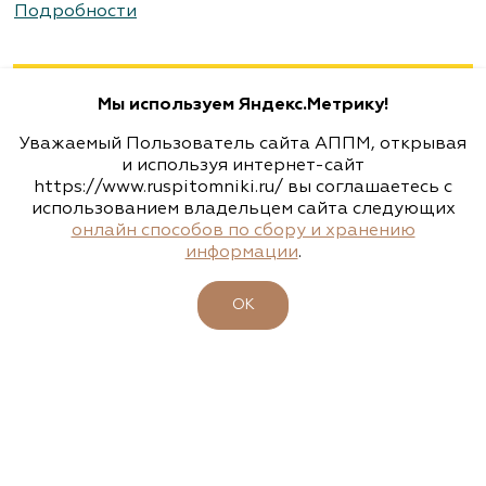
Агрофирма «Флос»
Подробности
Москва, ш. Энтузиастов, д. 26 метро
Авиамоторная, далее 2 минуты пешком
Мы используем Яндекс.Метрику!
(495) 133-1097
Уважаемый Пользователь сайта АППМ, открывая
www.flos.ru
и используя интернет-сайт
https://www.ruspitomniki.ru/ вы соглашаетесь с
использованием владельцем сайта следующих
Агрофирма «Флос»
онлайн способов по сбору и хранению
информации
.
Московская область, г. Старая Купавна,
Акрихиновское шоссе, д. 10
ОК
(495) 133-1097
www.flos.ru
Агрофирма «Флос»