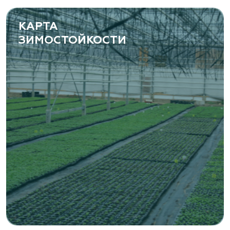
www.yoly-paly.ru
КАРТА
ЗИМОСТОЙКОСТИ
«ВЕНЕВ» питомник растений
Тульская область, Венёвский р-н, село
Борщевое, улица Лесная, д. 13
8 963 224 87 99
https://www.venev1.ru/
«ВЕНЕВ» питомник растений
Тульская область, Венёвский р-н, село
Борщевое, улица Лесная, д. 13
8 963 224 87 99
https://www.venev1.ru/