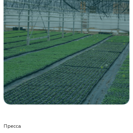
«ВЕНЕВ» питомник растений
Тульская область, Венёвский р-н, село
Борщевое, улица Лесная, д. 13
8 963 224 87 99
https://www.venev1.ru/
«ВЕНЕВ» питомник растений
Тульская область, Венёвский р-н, село
Борщевое, улица Лесная, д. 13
8 963 224 87 99
https://www.venev1.ru/
«Ландшафт Про Геленджик»
Пресса