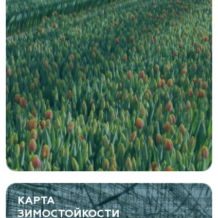
www.vetki.biz
Zaxriddin Flower Plantation, питомник
Ташкентская область, Зангиатинский р-н, ул.
Канимаева, д. 9
«ЁЛЫ-ПАЛЫ», питомник декоративных
растений
Самарская область, с. Подстепки, ул.
Фермерская 14 А
(8482) 650 010
www.yoly-paly.ru
КАРТА
ЗИМОСТОЙКОСТИ