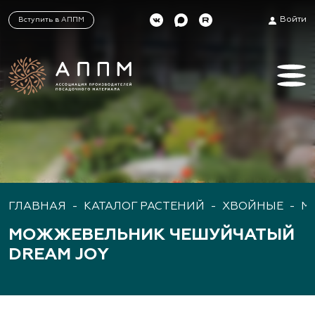
Войти
Вступить в АППМ
ГЛАВНАЯ
-
КАТАЛОГ РАСТЕНИЙ
-
ХВОЙНЫЕ
-
М
МОЖЖЕВЕЛЬНИК ЧЕШУЙЧАТЫЙ
DREAM JOY