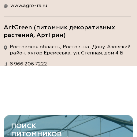
www.agro-ra.ru
ArtGreen (питомник декоративных
растений, АртГрин)
Ростовская область, Ростов-на-Дону, Азовский
район, хутор Еремеевка, ул. Степная, дом 4 Б
8 966 206 7222
www.art-green.ru
ArtGreen (питомник декоративных
растений, АртГрин)
Ростовская область, Ростов-на-Дону,
Левобережная ул, дом № 37
ПОИСК
8 966 206 7222
ПИТОМНИКОВ