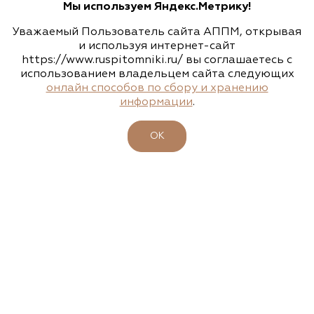
Мы используем Яндекс.Метрику!
(495) 133-1097
Уважаемый Пользователь сайта АППМ, открывая
www.flos.ru
и используя интернет-сайт
https://www.ruspitomniki.ru/ вы соглашаетесь с
использованием владельцем сайта следующих
Агрофирма «Флос»
онлайн способов по сбору и хранению
информации
.
Московская область, г. Старая Купавна,
Акрихиновское шоссе, д. 10
ОК
(495) 133-1097
www.flos.ru
Агрофирма «Флос»
Московская область, Ногинский р-н
15.04.2026
23-26 апреля - 47-ая выставка-ярмарка
(495) 133-1097
"ФАЗЕНДА. ВЕСНА 2026"
www.flos.ru