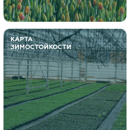
Самарская область, с. Подстепки, ул.
Фермерская 14 А
(8482) 650 010
www.yoly-paly.ru
КАРТА
ЗИМОСТОЙКОСТИ
«ВЕНЕВ» питомник растений
Тульская область, Венёвский р-н, село
Борщевое, улица Лесная, д. 13
8 963 224 87 99
https://www.venev1.ru/
«ВЕНЕВ» питомник растений
Тульская область, Венёвский р-н, село
Борщевое, улица Лесная, д. 13