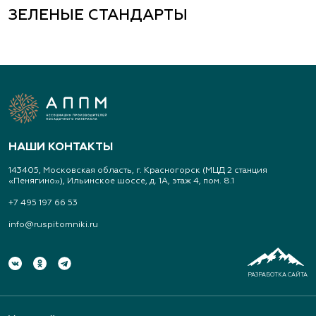
Широкореченское лесничество, Чусовской
ЗЕЛЕНЫЕ СТАНДАРТЫ
участок
(343) 213-1385
www.art-landshaft.ru
Арт-Ландшафт, садовые центры и
питомник растений
НАШИ КОНТАКТЫ
Свердловская область, Московский тракт 9 км.,
143405, Московская область, г. Красногорск (МЦД 2 станция
дом 14
«Пенягино»), Ильинское шоссе, д. 1А, этаж 4, пом. 8.1
(343) 213-1385
+7 495 197 66 53
info@ruspitomniki.ru
www.art-landshaft.ru
Архангельский Сад
РАЗРАБОТКА САЙТА
Тульская область, Ясногорский р-н, с.