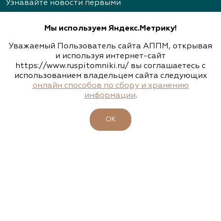
Архангельское
Узнавайте новости первыми
(926) 030-3602, (926) 030-3604
Мы используем Яндекс.Метрику!
Уважаемый Пользователь сайта АППМ, открывая
Архиленд, питомник растений
и используя интернет-сайт
https://www.ruspitomniki.ru/ вы соглашаетесь с
Подписаться
Нижегородская область, пр. Гагарина, д.101, оф.
использованием владельцем сайта следующих
2
онлайн способов по сбору и хранению
информации
.
(831) 466-1526, (831) 466-3867, (910) 793-1401
ОБ АССОЦИАЦИИ
www.archiland.biz
,
ОК
ПИТОМНИКИ
https://www.youtube.com/channel/UChIXeIEY8vP
7gp32JxGXsyA
УЧАСТНИКИ
БИРЖА РАСТЕНИЙ
Архиленд, питомник растений
БИЗНЕС-ШКОЛА
Нижегородская область, Нижегородская
КЛУБ ЗЕЛЕНЫХ ПУТЕШЕСТВИЙ
область, Богородский р-н, дер. Березовка, ул.
Центральная, д. 1б
МЕРОПРИЯТИЯ ЗЕЛЕНОЙ ОТРАСЛИ