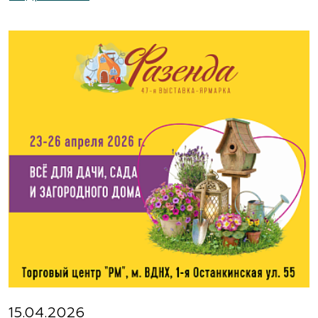
Москва, ш. Энтузиастов, д. 26 метро
Авиамоторная, далее 2 минуты пешком
(495) 133-1097
www.flos.ru
Агрофирма «Флос»
Московская область, г. Старая Купавна,
Акрихиновское шоссе, д. 10
(495) 133-1097
www.flos.ru
Агрофирма «Флос»
Московская область, Ногинский р-н
15.04.2026