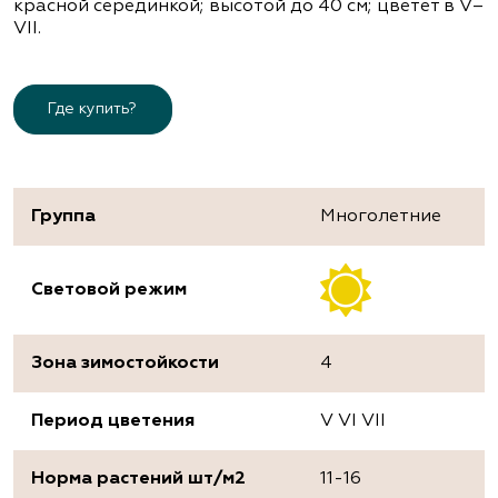
красной серединкой; высотой до 40 см; цветет в V–
VІІ.
Где купить?
Группа
Многолетние
Световой режим
Зона зимостойкости
4
Период цветения
V VI VII
Норма растений шт/м2
11-16