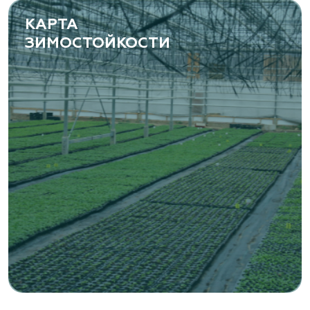
www.yoly-paly.ru
КАРТА
ЗИМОСТОЙКОСТИ
«ВЕНЕВ» питомник растений
Тульская область, Венёвский р-н, село
Борщевое, улица Лесная, д. 13
8 963 224 87 99
https://www.venev1.ru/
«ВЕНЕВ» питомник растений
Тульская область, Венёвский р-н, село
Борщевое, улица Лесная, д. 13
8 963 224 87 99
https://www.venev1.ru/