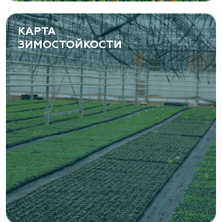
www.yoly-paly.ru
КАРТА
ЗИМОСТОЙКОСТИ
«ВЕНЕВ» питомник растений
Тульская область, Венёвский р-н, село
Борщевое, улица Лесная, д. 13
8 963 224 87 99
https://www.venev1.ru/
«ВЕНЕВ» питомник растений
Тульская область, Венёвский р-н, село
Борщевое, улица Лесная, д. 13
8 963 224 87 99
https://www.venev1.ru/