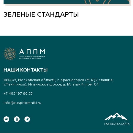
Свердловская область, Екатеринбург,
Широкореченское лесничество, Чусовской
ЗЕЛЕНЫЕ СТАНДАРТЫ
участок
(343) 213-1385
www.art-landshaft.ru
Арт-Ландшафт, садовые центры и
питомник растений
НАШИ КОНТАКТЫ
Свердловская область, Московский тракт 9 км.,
143405, Московская область, г. Красногорск (МЦД 2 станция
дом 14
«Пенягино»), Ильинское шоссе, д. 1А, этаж 4, пом. 8.1
(343) 213-1385
+7 495 197 66 53
info@ruspitomniki.ru
www.art-landshaft.ru
Архангельский Сад
РАЗРАБОТКА САЙТА