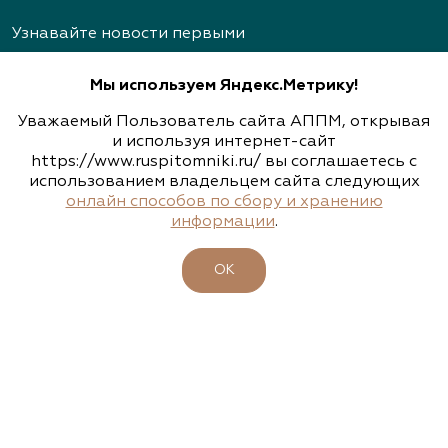
Тульская область, Ясногорский р-н, с.
Архангельское
Узнавайте новости первыми
(926) 030-3602, (926) 030-3604
Мы используем Яндекс.Метрику!
Уважаемый Пользователь сайта АППМ, открывая
Архиленд, питомник растений
и используя интернет-сайт
https://www.ruspitomniki.ru/ вы соглашаетесь с
Подписаться
Нижегородская область, пр. Гагарина, д.101, оф.
использованием владельцем сайта следующих
2
онлайн способов по сбору и хранению
информации
.
(831) 466-1526, (831) 466-3867, (910) 793-1401
ОБ АССОЦИАЦИИ
www.archiland.biz
,
ОК
ПИТОМНИКИ
https://www.youtube.com/channel/UChIXeIEY8vP
7gp32JxGXsyA
УЧАСТНИКИ
БИРЖА РАСТЕНИЙ
Архиленд, питомник растений
БИЗНЕС-ШКОЛА
Нижегородская область, Нижегородская
КЛУБ ЗЕЛЕНЫХ ПУТЕШЕСТВИЙ
область, Богородский р-н, дер. Березовка, ул.