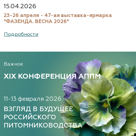
Московская область, Ногинский р-н
15.04.2026
23-26 апреля - 47-ая выставка-ярмарка
(495) 133-1097
"ФАЗЕНДА. ВЕСНА 2026"
www.flos.ru
Подробности
Александровский питомник
декоративных растений, ООО
Важное
Рязанская область, ул. Урицкого, д. 24, литера
А, кабинет 14
XIX КОНФЕРЕНЦИЯ АППМ
(920) 988-2277, (491) 250-2152, (491) 228-9873
www.terradesign.pro
11-13 февраля 2026
ВЗГЛЯД В БУДУЩЕЕ
РОССИЙСКОГО
Алексеевская Дубрава, питомник
ПИТОМНИКОВОДСТВА
растений