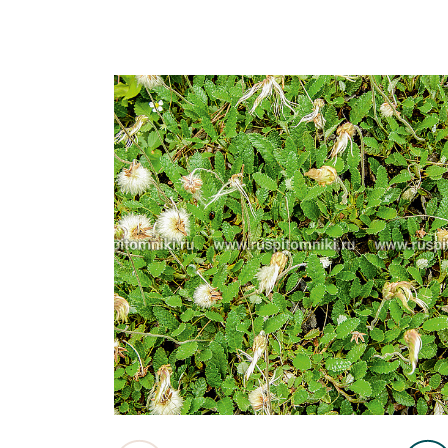
Важные 
Наград
Рекламо
Региона
предста