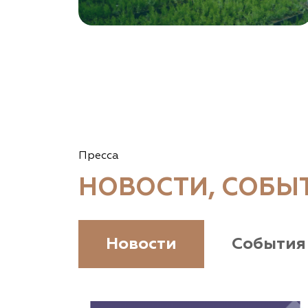
Томская область, Томский р-н, посёлок
Ветеран-4, СНТ Снабженец
(903) 955-9420
garden-group.pro/pitomnik-rastenij
Vetki.biz Питомник Nevelskih
Гомельская область, Гомельский р-н, с/с
Пресса
Прибытковский, д. Климовка, ул. Совхозная 2-я,
д. 81
НОВОСТИ, СОБЫ
(926) 411-4727, (375) 291-775159
www.vetki.biz
Новости
События
Zaxriddin Flower Plantation, питомник
Ташкентская область, Зангиатинский р-н, ул.