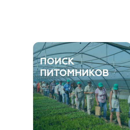
Ростовская область, Ростов-на-Дону, Азовский
район, хутор Еремеевка, ул. Степная, дом 4 Б
8 966 206 7222
www.art-green.ru
ArtGreen (питомник декоративных
ПОИСК
растений, АртГрин)
ПИТОМНИКОВ
Ростовская область, Ростов-на-Дону,
Левобережная ул, дом № 37
8 966 206 7222
www.art-green.ru
Garden Group, ООО «Девелопмент Груп»