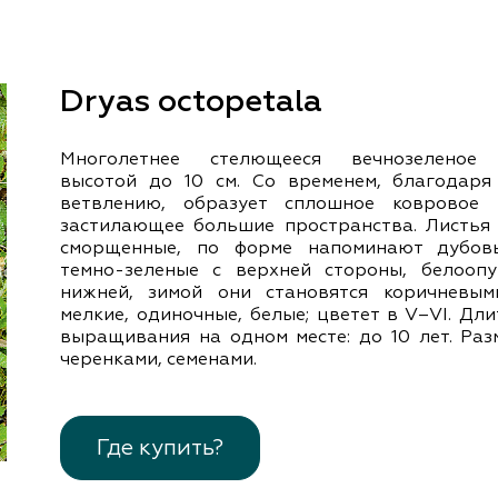
документы
Член
ы
дателям
льные
Dryas octopetala
вительства
Многолетнее стелющееся вечнозеленое 
высотой до 10 см. Со временем, благодаря
ветвлению, образует сплошное ковровое 
застилающее большие пространства. Листья 
сморщенные, по форме напоминают дубов
темно-зеленые с верхней стороны, белооп
нижней, зимой они становятся коричневым
мелкие, одиночные, белые; цветет в V–VІ. Дл
выращивания на одном месте: до 10 лет. Раз
черенками, семенами.
Где купить?