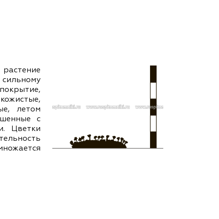
ам ассоциации
растение
 сильному
покрытие,
кожистые,
ые, летом
ушенные с
и. Цветки
ительность
множается