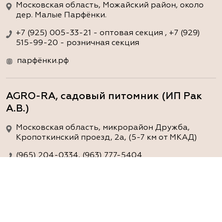
Московская область, Можайский район, около
дер. Малые Парфёнки.
+7 (925) 005-33-21 - оптовая секция , +7 (929)
515-99-20 - розничная секция
парфёнки.рф
AGRO-RA, садовый питомник (ИП Рак
А.В.)
Московская область, микрорайон Дружба,
Кропоткинский проезд, 2а, (5-7 км от МКАД)
(965) 204-0334, (963) 777-5404
www.agro-ra.ru
ArtGreen (питомник декоративных
растений, АртГрин)