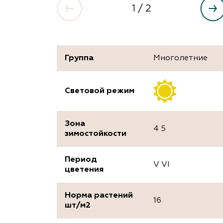
1
/ 2
Группа
Многолетние
Световой режим
Зона
4 5
зимостойкости
Период
V VI
цветения
Норма растений
16
шт/м2