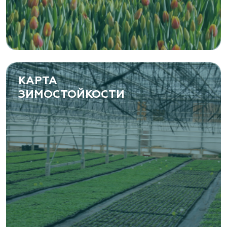
Самарская область, с. Подстепки, ул.
Фермерская 14 А
(8482) 650 010
www.yoly-paly.ru
КАРТА
ЗИМОСТОЙКОСТИ
«ВЕНЕВ» питомник растений
Тульская область, Венёвский р-н, село
Борщевое, улица Лесная, д. 13
8 963 224 87 99
https://www.venev1.ru/
«ВЕНЕВ» питомник растений
Тульская область, Венёвский р-н, село