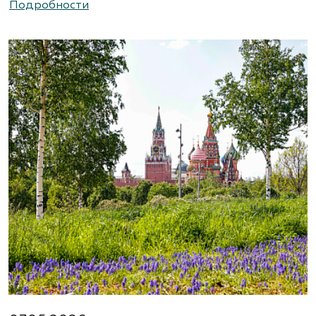
Подробности
https://www.abies-landshaft.ru/
АгроСАД, Питомник, ЗАО Агрофирма
«Нива»
Московская область, ул. Алексеевская, д. 1.
Съезд на 16-м км МКАД.
(495) 663-3888
www.agrogarden.ru
Агрофирма «Современный
декоративный питомник»
Московская область, Раменский р-н,
ул.Новошоссейная, д 7а/1
8 (916) 522 62 85, 8 (909) 935 1077, 8 (495) 768