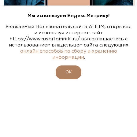
Алексеевская Дубрава, питомник
Мы используем Яндекс.Метрику!
растений
Уважаемый Пользователь сайта АППМ, открывая
Санкт-Петербург, Лахта-Ольгино, Угол
и используя интернет-сайт
Лахтинского проспекта и Приморской улицы
https://www.ruspitomniki.ru/ вы соглашаетесь с
использованием владельцем сайта следующих
(812) 303-0330
онлайн способов по сбору и хранению
информации
.
БИРЖА РАСТЕНИЙ АППМ
http://a-dubrava.ru
ОК
Аллея, питомник-садовый центр
Нижегородская область, сп Новинки, ул.
Центральная, д. 18, лит. А
8 (831) 230-47-47, 8 (831) 230-82-92, 8 (920) 251-
94-94
www.alleyann.ru