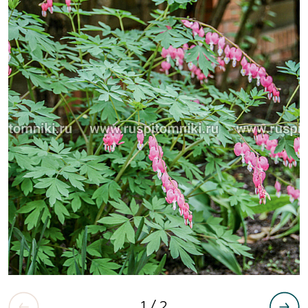
1
/ 2