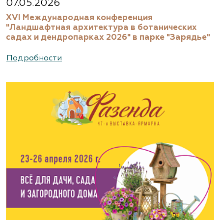
07.05.2026
5666
XVI Международная конференция
www.biotop.ru
"Ландшафтная архитектура в ботанических
садах и дендропарках 2026" в парке "Зарядье"
Агрофирма «Флос»
Подробности
Москва, ш. Энтузиастов, д. 26 метро
Авиамоторная, далее 2 минуты пешком
(495) 133-1097
www.flos.ru
Агрофирма «Флос»
Московская область, г. Старая Купавна,
Акрихиновское шоссе, д. 10
(495) 133-1097