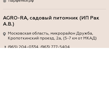
парфёнки.рф
AGRO-RA, садовый питомник (ИП Рак
А.В.)
Московская область, микрорайон Дружба,
Кропоткинский проезд, 2а, (5-7 км от МКАД)
(965) 204-0334, (963) 777-5404
www.agro-ra.ru
ArtGreen (питомник декоративных
растений, АртГрин)
Ростовская область, Ростов-на-Дону, Азовский
район, хутор Еремеевка, ул. Степная, дом 4 Б
8 966 206 7222