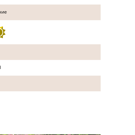
ние
I