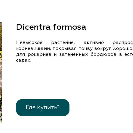
документы
Член
ы
дателям
льные
Dicentra formosa
вительства
Невысокое растение, активно распрост
корневищами, покрывая почву вокруг. Хорошо
для рокариев и затененных бордюров в ест
садах.
Где купить?