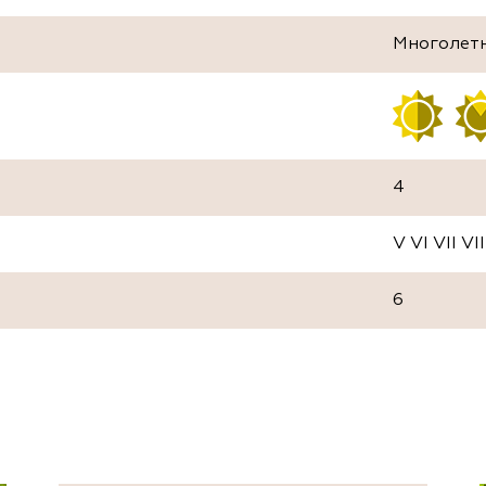
Многолет
4
V VI VII VII
6