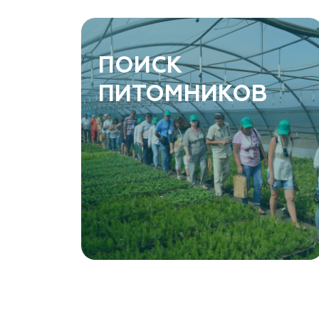
www.art-green.ru
ArtGreen (питомник декоративных
ПОИСК
растений, АртГрин)
ПИТОМНИКОВ
Ростовская область, Ростов-на-Дону,
Левобережная ул, дом № 37
8 966 206 7222
www.art-green.ru
Garden Group, ООО «Девелопмент Груп»
Томская область, Томский р-н, посёлок
Ветеран-4, СНТ Снабженец
(903) 955-9420
garden-group.pro/pitomnik-rastenij