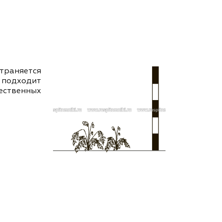
ам ассоциации
раняется
 подходит
ественных