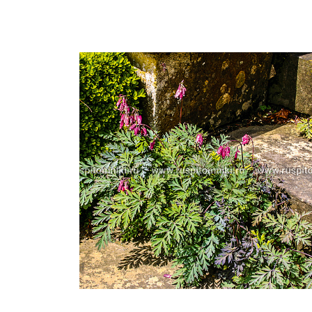
Важные 
Наград
Рекламо
Региона
предста