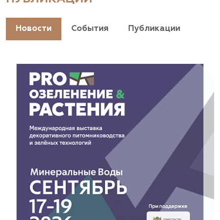
+7(928) 044-45-94
https://landshaftpro.com/
Новости
События
Публикации
АСТ, питомник
Владимирская область, Киржачский район, пос.
Знаменское
(929) 992-7100
https://astrussia.ru/
АСТ, питомник
Московская область, Каширский р-н, дер.
Барабаново
(929) 992-7100