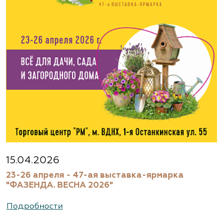
www.flos.ru
Агрофирма «Флос»
Московская область, г. Старая Купавна,
Акрихиновское шоссе, д. 10
(495) 133-1097
www.flos.ru
Агрофирма «Флос»
Московская область, Ногинский р-н
15.04.2026
23-26 апреля - 47-ая выставка-ярмарка
(495) 133-1097
"ФАЗЕНДА. ВЕСНА 2026"
www.flos.ru
Подробности