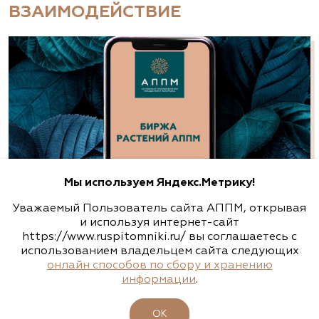
ВЗАИМОДЕЙСТВИЕ
Алексеевская Дубрава, питомник
растений
Ленинградская область, Гатчинский р-н, дер.
Малая Ивановка, 50 (20 км от КАД)
(812) 300-0033
https://a-dubrava.ru/
Алексеевская Дубрава, питомник
Мы используем Яндекс.Метрику!
растений
Уважаемый Пользователь сайта АППМ, открывая
Санкт-Петербург, Лахта-Ольгино, Угол
и используя интернет-сайт
Лахтинского проспекта и Приморской улицы
https://www.ruspitomniki.ru/ вы соглашаетесь с
использованием владельцем сайта следующих
(812) 303-0330
онлайн способов по сбору и хранению
информации
.
БИРЖА РАСТЕНИЙ АППМ
http://a-dubrava.ru
ОК