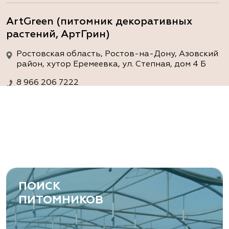
ArtGreen (питомник декоративных
растений, АртГрин)
Ростовская область, Ростов-на-Дону, Азовский
район, хутор Еремеевка, ул. Степная, дом 4 Б
8 966 206 7222
www.art-green.ru
ArtGreen (питомник декоративных
растений, АртГрин)
Ростовская область, Ростов-на-Дону,
Левобережная ул, дом № 37
ПОИСК
8 966 206 7222
ПИТОМНИКОВ
www.art-green.ru