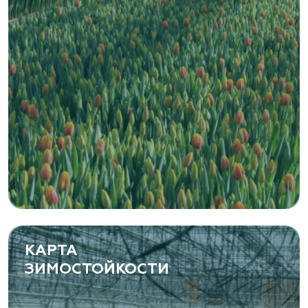
Zaxriddin Flower Plantation, питомник
Ташкентская область, Зангиатинский р-н, ул.
Канимаева, д. 9
«ЁЛЫ-ПАЛЫ», питомник декоративных
растений
Самарская область, с. Подстепки, ул.
Фермерская 14 А
(8482) 650 010
www.yoly-paly.ru
КАРТА
ЗИМОСТОЙКОСТИ
«ВЕНЕВ» питомник растений
Тульская область, Венёвский р-н, село