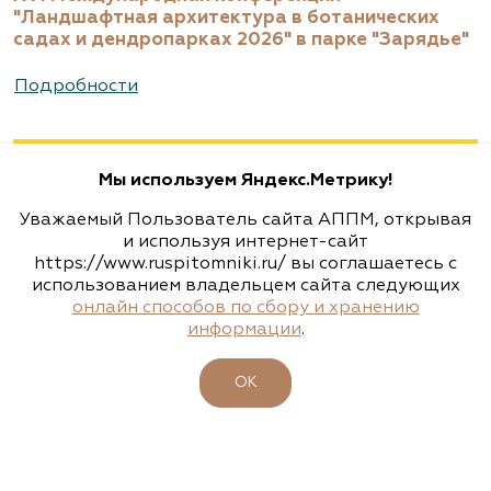
www.biotop.ru
"Ландшафтная архитектура в ботанических
садах и дендропарках 2026" в парке "Зарядье"
Агрофирма «Флос»
Подробности
Москва, ш. Энтузиастов, д. 26 метро
Авиамоторная, далее 2 минуты пешком
Мы используем Яндекс.Метрику!
(495) 133-1097
Уважаемый Пользователь сайта АППМ, открывая
www.flos.ru
и используя интернет-сайт
https://www.ruspitomniki.ru/ вы соглашаетесь с
использованием владельцем сайта следующих
Агрофирма «Флос»
онлайн способов по сбору и хранению
информации
.
Московская область, г. Старая Купавна,
Акрихиновское шоссе, д. 10
ОК
(495) 133-1097
www.flos.ru