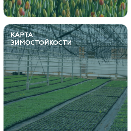
Фермерская 14 А
(8482) 650 010
www.yoly-paly.ru
КАРТА
ЗИМОСТОЙКОСТИ
«ВЕНЕВ» питомник растений
Тульская область, Венёвский р-н, село
Борщевое, улица Лесная, д. 13
8 963 224 87 99
https://www.venev1.ru/
«ВЕНЕВ» питомник растений
Тульская область, Венёвский р-н, село
Борщевое, улица Лесная, д. 13