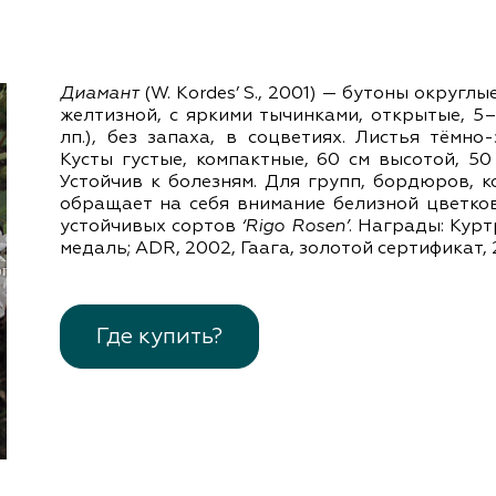
документы
Член
ы
дателям
льные
Диамант
(W. Kordes’ S., 2001) — бутоны округл
вительства
желтизной, с яркими тычинками, открытые, 5
лп.), без запаха, в соцветиях. Листья тёмно
Кусты густые, компактные, 60 см высотой, 50
Устойчив к болезням. Для групп, бордюров, 
обращает на себя внимание белизной цветков
устойчивых сортов
‘Rigo Rosen’
. Награды: Курт
медаль; ADR, 2002, Гаага, золотой сертификат, 
Где купить?