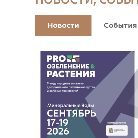
НОВОСТИ, СОБЫ
(926) 411-4727, (375) 291-775159
www.vetki.biz
Новости
События
Zaxriddin Flower Plantation, питомник
Ташкентская область, Зангиатинский р-н, ул.
Канимаева, д. 9
«ЁЛЫ-ПАЛЫ», питомник декоративных
растений
Самарская область, с. Подстепки, ул.
Фермерская 14 А
(8482) 650 010
www.yoly-paly.ru