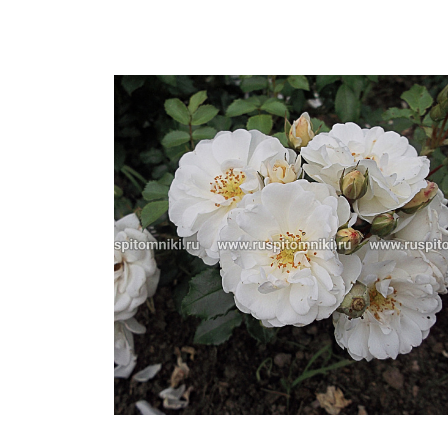
Важные 
Наград
Рекламо
Региона
предста