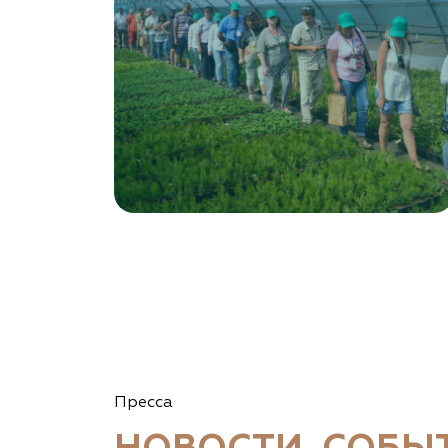
Левобережная ул, дом № 37
8 966 206 7222
www.art-green.ru
Garden Group, ООО «Девелопмент Груп»
Томская область, Томский р-н, посёлок
Ветеран-4, СНТ Снабженец
(903) 955-9420
garden-group.pro/pitomnik-rastenij
Vetki.biz Питомник Nevelskih
Гомельская область, Гомельский р-н, с/с
Пресса
Прибытковский, д. Климовка, ул. Совхозная 2-я,
д. 81