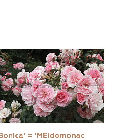
Bonica’ = ‘MEIdomonac