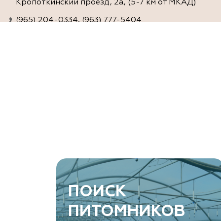
Кропоткинский проезд, 2а, (5-7 км от МКАД)
(965) 204-0334, (963) 777-5404
www.agro-ra.ru
ArtGreen (питомник декоративных
растений, АртГрин)
Ростовская область, Ростов-на-Дону, Азовский
район, хутор Еремеевка, ул. Степная, дом 4 Б
8 966 206 7222
www.art-green.ru
ArtGreen (питомник декоративных
ПОИСК
растений, АртГрин)
ПИТОМНИКОВ
Ростовская область, Ростов-на-Дону,