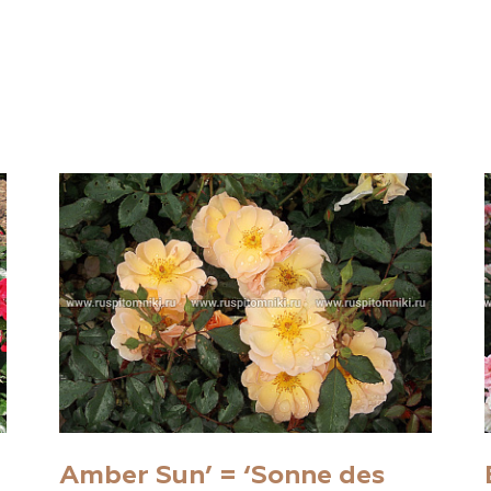
Amber Sun’ = ‘Sоnne des