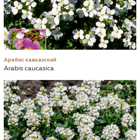
Арабис кавказский
Arabis caucasica