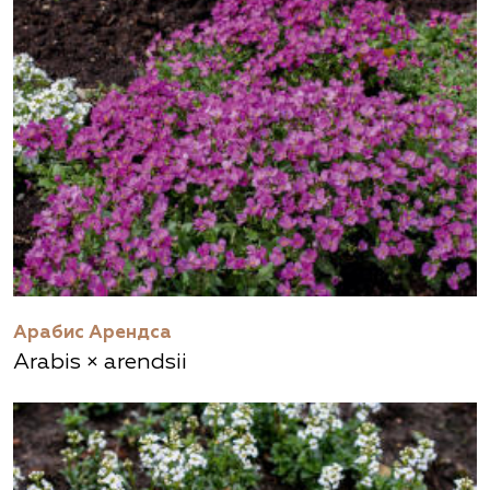
Арабис Арендса
Arabis × аrendsii