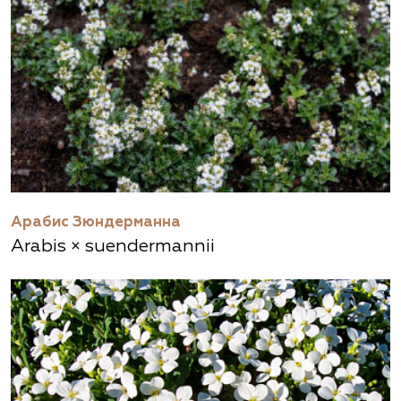
Арабис Зюндерманна
Arabis × suendermannii