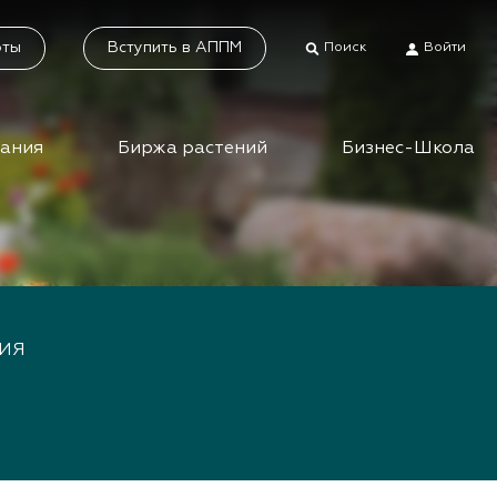
оты
Вступить в АППМ
Поиск
Войти
дания
Биржа растений
Бизнес-Школа
тники
Каталог растений
а растений
Система добровольной
сертификации
ес-школа
«Зелёные» стандарты
ео вебинаров и
ИЯ
инаров АППМ
Наше видео
Новости
 зеленых
шествий
Статьи
приятия зеленой
Фотогалерея
сли