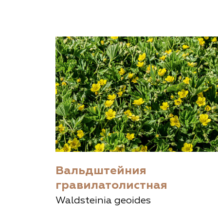
Важные 
Наград
Рекламо
Региона
предста
Вальдштейния
гравилатолистная
Waldsteinia geoides