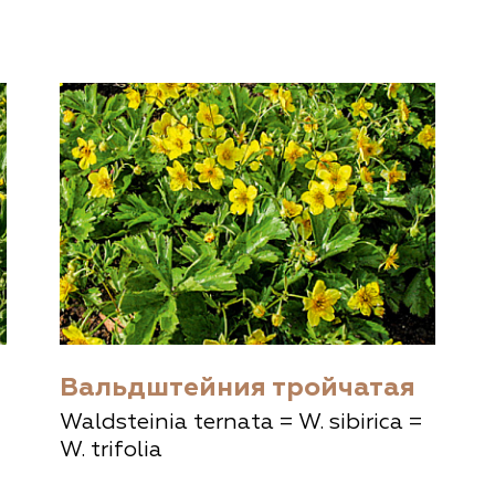
документы
Член
ы
дателям
льные
вительства
Вальдштейния тройчатая
Waldsteinia ternata = W. sibirica =
W. trifolia