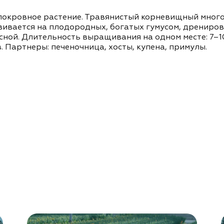
окровное растение. Травянистый корневищный многол
вивается на плодородных, богатых гумусом, дрениров
ой. Длительность выращивания на одном месте: 7–10 
 Партнеры: печеночница, хосты, купена, примулы.