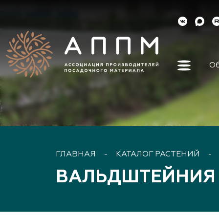
Об
Об ассо
Как вст
Органы 
Контакт
Реквизи
ГЛАВНАЯ
-
КАТАЛОГ РАСТЕНИЙ
-
Докуме
ВАЛЬДШТЕЙНИЯ
Наша ис
Наши ли
Направл
деятель