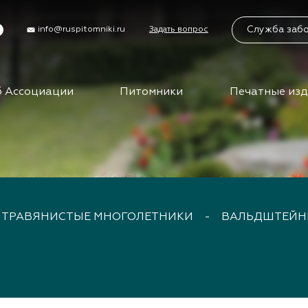
Служба заб
info@ruspitomniki.ru
Задать вопрос
 Ассоциации
Питомники
Печатные из
циации
Питомники
Учас
Бирж
упить в АППМ
Питомники АППМ
управления
Партнеры питомников
Бизн
ы
Поиск питомников на
карте
Вид
ты АППМ
ТРАВЯНИСТЫЕ МНОГОЛЕТНИКИ
-
ВАЛЬДШТЕЙН
сем
нты АППМ
тория
Клуб
путе
ца
ения
Меро
ности
отра