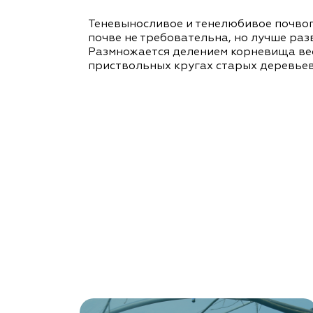
Теневыносливое и тенелюбивое почвоп
почве не требовательна, но лучше раз
Размножается делением корневища весн
приствольных кругах старых деревьев.