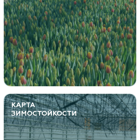
Zaxriddin Flower Plantation, питомник
Ташкентская область, Зангиатинский р-н, ул.
Канимаева, д. 9
«ЁЛЫ-ПАЛЫ», питомник декоративных
растений
Самарская область, с. Подстепки, ул.
Фермерская 14 А
(8482) 650 010
www.yoly-paly.ru
КАРТА
ЗИМОСТОЙКОСТИ
«ВЕНЕВ» питомник растений
Тульская область, Венёвский р-н, село
Борщевое, улица Лесная, д. 13