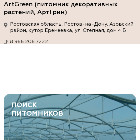
ArtGreen (питомник декоративных
растений, АртГрин)
Ростовская область, Ростов-на-Дону, Азовский
район, хутор Еремеевка, ул. Степная, дом 4 Б
8 966 206 7222
www.art-green.ru
ArtGreen (питомник декоративных
растений, АртГрин)
Ростовская область, Ростов-на-Дону,
Левобережная ул, дом № 37
ПОИСК
8 966 206 7222
ПИТОМНИКОВ
www.art-green.ru