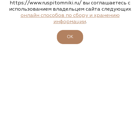
https://www.ruspitomniki.ru/ вы соглашаетесь с
использованием владельцем сайта следующих
Агрофирма «Флос»
онлайн способов по сбору и хранению
информации
.
Московская область, г. Старая Купавна,
Акрихиновское шоссе, д. 10
ОК
(495) 133-1097
www.flos.ru
Агрофирма «Флос»
Московская область, Ногинский р-н
15.04.2026
23-26 апреля - 47-ая выставка-ярмарка
(495) 133-1097
"ФАЗЕНДА. ВЕСНА 2026"
www.flos.ru
Подробности
Александровский питомник