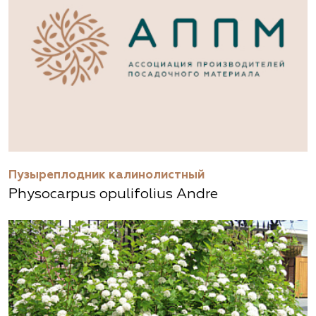
Пузыреплодник калинолистный
Physocarpus opulifolius Andre