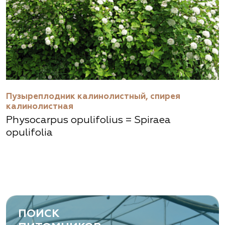
Пузыреплодник калинолистный, спирея
калинолистная
Physocarpus opulifolius = Spiraea
opulifolia
ПОИСК