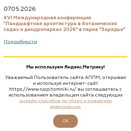
8 (916) 522 62 85, 8 (909) 935 1077, 8 (495) 768
07.05.2026
5666
XVI Международная конференция
www.biotop.ru
"Ландшафтная архитектура в ботанических
садах и дендропарках 2026" в парке "Зарядье"
Агрофирма «Флос»
Подробности
Москва, ш. Энтузиастов, д. 26 метро
Авиамоторная, далее 2 минуты пешком
Мы используем Яндекс.Метрику!
(495) 133-1097
Уважаемый Пользователь сайта АППМ, открывая
www.flos.ru
и используя интернет-сайт
https://www.ruspitomniki.ru/ вы соглашаетесь с
использованием владельцем сайта следующих
Агрофирма «Флос»
онлайн способов по сбору и хранению
информации
.
Московская область, г. Старая Купавна,
Акрихиновское шоссе, д. 10
ОК
(495) 133-1097