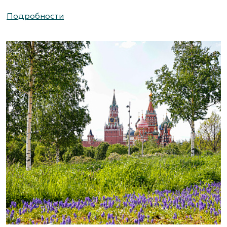
(495) 786-44-08, (495) 822-37-47
Подробности
https://www.abies-landshaft.ru/
АгроСАД, Питомник, ЗАО Агрофирма
«Нива»
Московская область, ул. Алексеевская, д. 1.
Съезд на 16-м км МКАД.
(495) 663-3888
www.agrogarden.ru
Агрофирма «Современный
декоративный питомник»
Московская область, Раменский р-н,
ул.Новошоссейная, д 7а/1