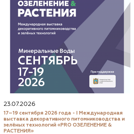
(929) 992-7100
https://astrussia.ru/
АСТ, питомник
Московская область, Каширский р-н, дер.
Барабаново
(929) 992-7100
pitomnik-kashira.ru
Абиес-Ландшафт, питомник и садовый
23.07.2026
центр в Осеево
17–19 сентября 2026 года - I Международная
выставка декоративного питомниководства и
Московская область, Щёлковский район, дер.
зелёных технологий «PRO ОЗЕЛЕНЕНИЕ &
Осеево, ул. Центральная, вл. 1.
РАСТЕНИЯ»