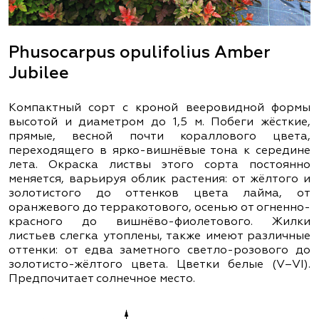
Phusocarpus оpulifolius Amber
Jubilee
Компактный сорт с кроной вееровидной формы
высотой и диаметром до 1,5 м. Побеги жёсткие,
прямые, весной почти кораллового цвета,
переходящего в ярко-вишнёвые тона к середине
лета. Окраска листвы этого сорта постоянно
меняется, варьируя облик растения: от жёлтого и
золотистого до оттенков цвета лайма, от
оранжевого до терракотового, осенью от огненно-
красного до вишнёво-фиолетового. Жилки
листьев слегка утоплены, также имеют различные
оттенки: от едва заметного светло-розового до
золотисто-жёлтого цвета. Цветки белые (V–VІ).
Предпочитает солнечное место.