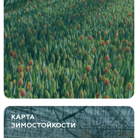
Zaxriddin Flower Plantation, питомник
Ташкентская область, Зангиатинский р-н, ул.
Канимаева, д. 9
«ЁЛЫ-ПАЛЫ», питомник декоративных
растений
Самарская область, с. Подстепки, ул.
Фермерская 14 А
(8482) 650 010
www.yoly-paly.ru
КАРТА
ЗИМОСТОЙКОСТИ
«ВЕНЕВ» питомник растений