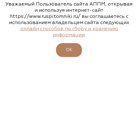
Уважаемый Пользователь сайта АППМ, открывая
www.flos.ru
и используя интернет-сайт
https://www.ruspitomniki.ru/ вы соглашаетесь с
использованием владельцем сайта следующих
Агрофирма «Флос»
онлайн способов по сбору и хранению
информации
.
Московская область, г. Старая Купавна,
Акрихиновское шоссе, д. 10
ОК
(495) 133-1097
www.flos.ru
Агрофирма «Флос»
Московская область, Ногинский р-н
15.04.2026
23-26 апреля - 47-ая выставка-ярмарка
(495) 133-1097
"ФАЗЕНДА. ВЕСНА 2026"
www.flos.ru
Подробности