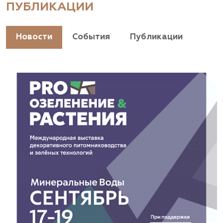
ПУБЛИКАЦИИ
+7(928) 044-45-94
https://landshaftpro.com/
Новости
События
Публикации
АСТ, питомник
Владимирская область, Киржачский район, пос.
Знаменское
(929) 992-7100
https://astrussia.ru/
АСТ, питомник
Московская область, Каширский р-н, дер.
Барабаново
(929) 992-7100