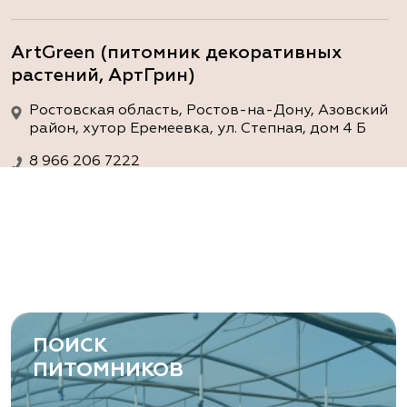
ArtGreen (питомник декоративных
растений, АртГрин)
Ростовская область, Ростов-на-Дону, Азовский
район, хутор Еремеевка, ул. Степная, дом 4 Б
8 966 206 7222
www.art-green.ru
ArtGreen (питомник декоративных
растений, АртГрин)
Ростовская область, Ростов-на-Дону,
Левобережная ул, дом № 37
ПОИСК
8 966 206 7222
ПИТОМНИКОВ
www.art-green.ru