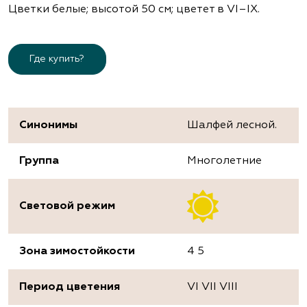
Цветки белые; высотой 50 см; цветет в VІ–ІХ.
Где купить?
Синонимы
Шалфей лесной.
Группа
Многолетние
Световой режим
Зона зимостойкости
4 5
Период цветения
VI VII VIII