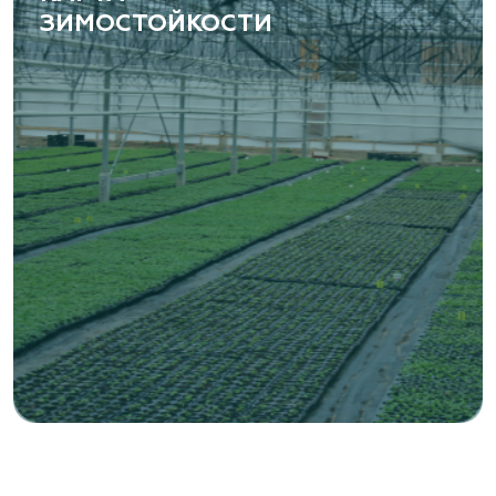
ЗИМОСТОЙКОСТИ
«ВЕНЕВ» питомник растений
Тульская область, Венёвский р-н, село
Борщевое, улица Лесная, д. 13
8 963 224 87 99
https://www.venev1.ru/
«ВЕНЕВ» питомник растений
Тульская область, Венёвский р-н, село
Борщевое, улица Лесная, д. 13
8 963 224 87 99
https://www.venev1.ru/
«Ландшафт Про Геленджик»