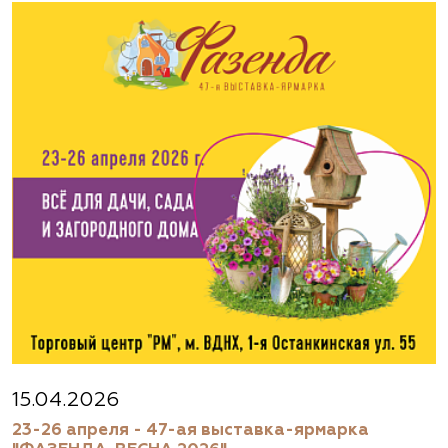
Авиамоторная, далее 2 минуты пешком
(495) 133-1097
www.flos.ru
Агрофирма «Флос»
Московская область, г. Старая Купавна,
Акрихиновское шоссе, д. 10
(495) 133-1097
www.flos.ru
Агрофирма «Флос»
Московская область, Ногинский р-н
15.04.2026
23-26 апреля - 47-ая выставка-ярмарка
(495) 133-1097