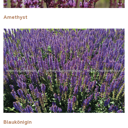
Amethyst
Blaukönigin