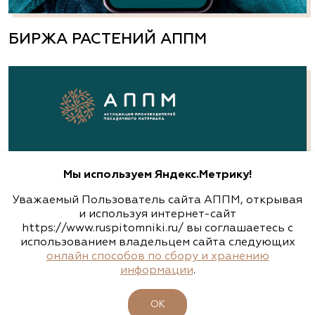
(812) 303-0330
БИРЖА РАСТЕНИЙ АППМ
http://a-dubrava.ru
Аллея, питомник-садовый центр
Нижегородская область, сп Новинки, ул.
Центральная, д. 18, лит. А
8 (831) 230-47-47, 8 (831) 230-82-92, 8 (920) 251-
94-94
Мы используем Яндекс.Метрику!
www.alleyann.ru
Уважаемый Пользователь сайта АППМ, открывая
и используя интернет-сайт
https://www.ruspitomniki.ru/ вы соглашаетесь с
использованием владельцем сайта следующих
Арт-Ландшафт, садовые центры и
онлайн способов по сбору и хранению
питомник растений
информации
.
Свердловская область, Екатеринбург,
Широкореченское лесничество, Чусовской
ОК