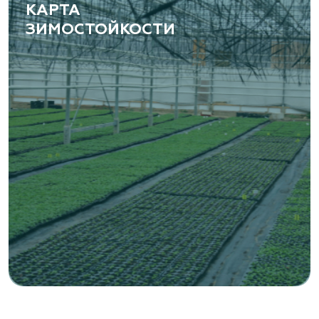
КАРТА
ЗИМОСТОЙКОСТИ
«ВЕНЕВ» питомник растений
Тульская область, Венёвский р-н, село
Борщевое, улица Лесная, д. 13
8 963 224 87 99
https://www.venev1.ru/
«ВЕНЕВ» питомник растений
Тульская область, Венёвский р-н, село
Борщевое, улица Лесная, д. 13
8 963 224 87 99
https://www.venev1.ru/