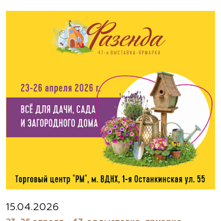
Москва, ш. Энтузиастов, д. 26 метро
Авиамоторная, далее 2 минуты пешком
(495) 133-1097
www.flos.ru
Агрофирма «Флос»
Московская область, г. Старая Купавна,
Акрихиновское шоссе, д. 10
(495) 133-1097
www.flos.ru
Агрофирма «Флос»
Московская область, Ногинский р-н
15.04.2026