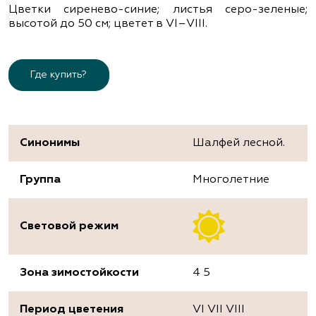
Цветки сиренево-синие; листья серо-зеленые;
высотой до 50 см; цветет в VІ–VІІІ.
Где купить?
Синонимы
Шалфей лесной.
Группа
Многолетние
Световой режим
Зона зимостойкости
4 5
Период цветения
VI VII VIII