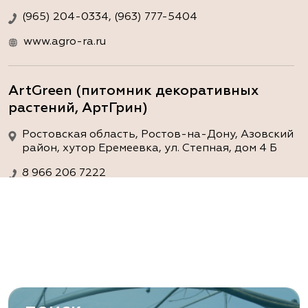
(965) 204-0334, (963) 777-5404
www.agro-ra.ru
ArtGreen (питомник декоративных
растений, АртГрин)
Ростовская область, Ростов-на-Дону, Азовский
район, хутор Еремеевка, ул. Степная, дом 4 Б
8 966 206 7222
www.art-green.ru
ArtGreen (питомник декоративных
растений, АртГрин)
Ростовская область, Ростов-на-Дону,
Левобережная ул, дом № 37