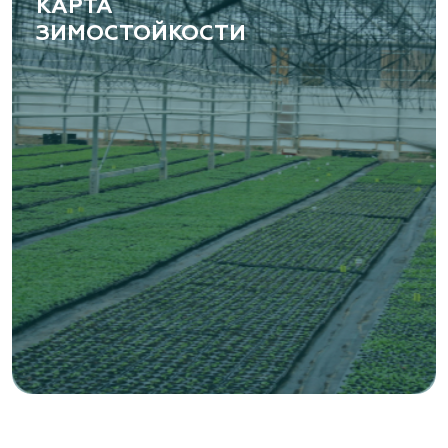
КАРТА
ЗИМОСТОЙКОСТИ
«ВЕНЕВ» питомник растений
Тульская область, Венёвский р-н, село
Борщевое, улица Лесная, д. 13
8 963 224 87 99
https://www.venev1.ru/
«ВЕНЕВ» питомник растений
Тульская область, Венёвский р-н, село
Борщевое, улица Лесная, д. 13
8 963 224 87 99
https://www.venev1.ru/