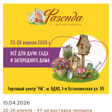
Москва, ш. Энтузиастов, д. 26 метро
Авиамоторная, далее 2 минуты пешком
(495) 133-1097
www.flos.ru
Агрофирма «Флос»
Московская область, г. Старая Купавна,
Акрихиновское шоссе, д. 10
(495) 133-1097
www.flos.ru
Агрофирма «Флос»
Московская область, Ногинский р-н
15.04.2026
23-26 апреля - 47-ая выставка-ярмарка
(495) 133-1097