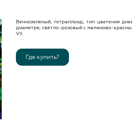
документы
Член
ы
дателям
Вечнозеленый, тетраплоид, тип цветения днев
льные
вительства
диаметре, светло-розовый с малиново-красным
VІІ.
Где купить?