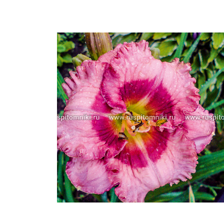
Важные 
Наград
Рекламо
Региона
предста