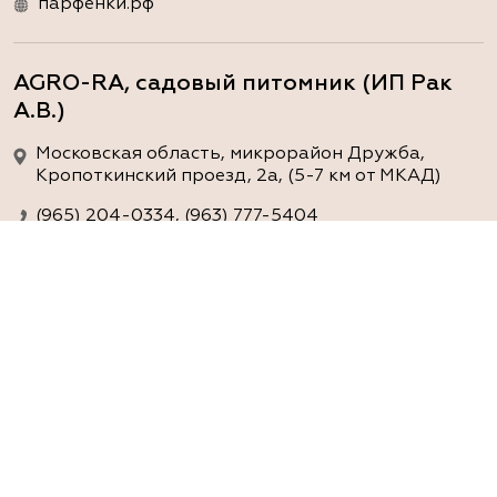
парфёнки.рф
AGRO-RA, садовый питомник (ИП Рак
А.В.)
Московская область, микрорайон Дружба,
Кропоткинский проезд, 2а, (5-7 км от МКАД)
(965) 204-0334, (963) 777-5404
www.agro-ra.ru
ArtGreen (питомник декоративных
растений, АртГрин)
Ростовская область, Ростов-на-Дону, Азовский
район, хутор Еремеевка, ул. Степная, дом 4 Б
8 966 206 7222