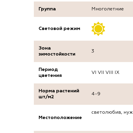
Группа
Многолетние
Световой режим
Зона
3
зимостойкости
Период
VI VII VIII IX
цветения
Норма растений
4-9
шт/м2
светолюбив, нуж
Местоположение