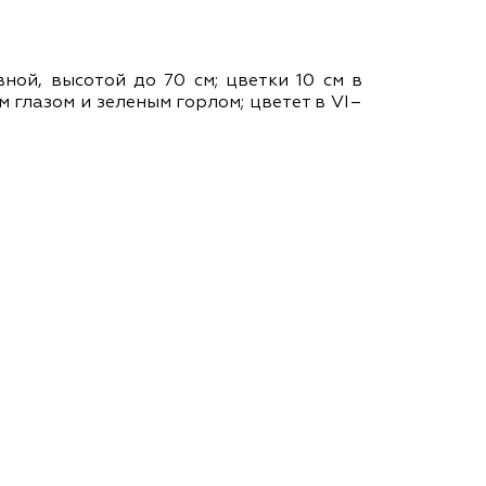
ам ассоциации
ной, высотой до 70 см; цветки 10 см в
 глазом и зеленым горлом; цветет в VІ–