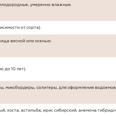
 плодородные, умеренно влажные.
исимости от сорта).
ища весной или осенью.
о до 10 лет).
ы, миксбордеры, солитеры, для оформления водоемов
й, хоста, астильба, ирис сибирский, анемона гибридна