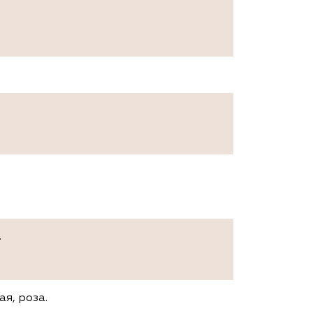
.
я, роза.