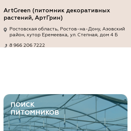
ArtGreen (питомник декоративных
растений, АртГрин)
Ростовская область, Ростов-на-Дону, Азовский
район, хутор Еремеевка, ул. Степная, дом 4 Б
8 966 206 7222
www.art-green.ru
ArtGreen (питомник декоративных
растений, АртГрин)
Ростовская область, Ростов-на-Дону,
Левобережная ул, дом № 37
ПОИСК
8 966 206 7222
ПИТОМНИКОВ
www.art-green.ru