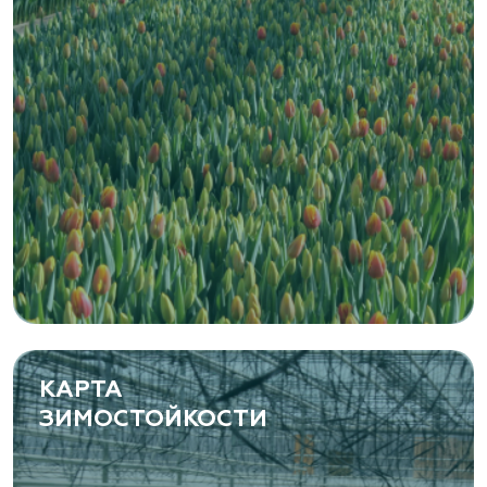
Zaxriddin Flower Plantation, питомник
Ташкентская область, Зангиатинский р-н, ул.
Канимаева, д. 9
«ЁЛЫ-ПАЛЫ», питомник декоративных
растений
Самарская область, с. Подстепки, ул.
Фермерская 14 А
(8482) 650 010
www.yoly-paly.ru
КАРТА
ЗИМОСТОЙКОСТИ
«ВЕНЕВ» питомник растений
Тульская область, Венёвский р-н, село