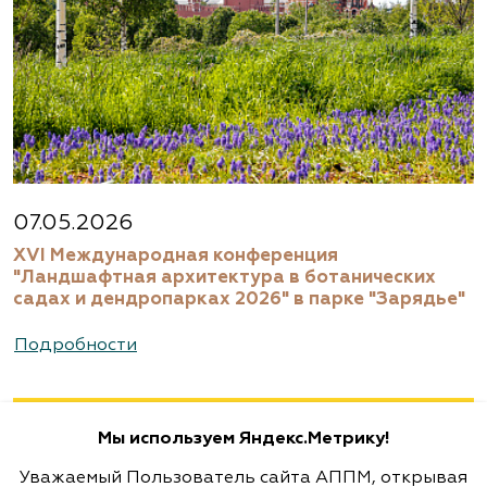
www.agrogarden.ru
Агрофирма «Современный
декоративный питомник»
Московская область, Раменский р-н,
ул.Новошоссейная, д 7а/1
8 (916) 522 62 85, 8 (909) 935 1077, 8 (495) 768
07.05.2026
5666
XVI Международная конференция
www.biotop.ru
"Ландшафтная архитектура в ботанических
садах и дендропарках 2026" в парке "Зарядье"
Агрофирма «Флос»
Подробности
Москва, ш. Энтузиастов, д. 26 метро
Авиамоторная, далее 2 минуты пешком
Мы используем Яндекс.Метрику!
(495) 133-1097
Уважаемый Пользователь сайта АППМ, открывая