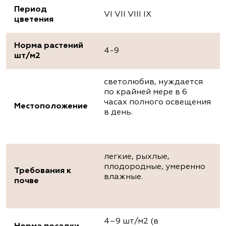
Период
VI VII VIII IX
цветения
Норма растений
4-9
шт/м2
светолюбив, нуждается
по крайней мере в 6
часах полного освещения
Местоположение
в день.
легкие, рыхлые,
плодородные, умеренно
Требования к
влажные.
почве
4–9 шт/м2 (в