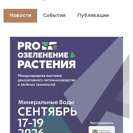
+7(928) 044-45-94
https://landshaftpro.com/
Новости
События
Публикации
АСТ, питомник
Владимирская область, Киржачский район, пос.
Знаменское
(929) 992-7100
https://astrussia.ru/
АСТ, питомник
Московская область, Каширский р-н, дер.
Барабаново
(929) 992-7100
pitomnik-kashira.ru