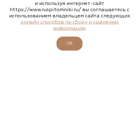
www.flos.ru
и используя интернет-сайт
https://www.ruspitomniki.ru/ вы соглашаетесь с
использованием владельцем сайта следующих
Агрофирма «Флос»
онлайн способов по сбору и хранению
информации
.
Московская область, г. Старая Купавна,
Акрихиновское шоссе, д. 10
ОК
(495) 133-1097
www.flos.ru
Агрофирма «Флос»
Московская область, Ногинский р-н
15.04.2026
23-26 апреля - 47-ая выставка-ярмарка
(495) 133-1097
"ФАЗЕНДА. ВЕСНА 2026"
www.flos.ru
Подробности