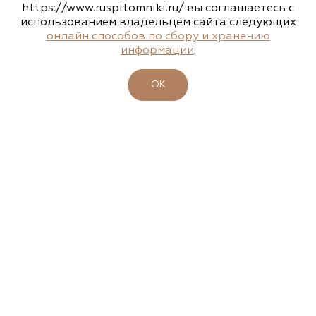
https://www.ruspitomniki.ru/ вы соглашаетесь с
использованием владельцем сайта следующих
Агрофирма «Флос»
онлайн способов по сбору и хранению
информации
.
Московская область, г. Старая Купавна,
Акрихиновское шоссе, д. 10
ОК
(495) 133-1097
www.flos.ru
Агрофирма «Флос»
Московская область, Ногинский р-н
15.04.2026
23-26 апреля - 47-ая выставка-ярмарка
(495) 133-1097
"ФАЗЕНДА. ВЕСНА 2026"
www.flos.ru
Подробности
Александровский питомник