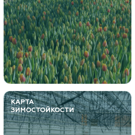
Zaxriddin Flower Plantation, питомник
Ташкентская область, Зангиатинский р-н, ул.
Канимаева, д. 9
«ЁЛЫ-ПАЛЫ», питомник декоративных
растений
Самарская область, с. Подстепки, ул.
Фермерская 14 А
(8482) 650 010
www.yoly-paly.ru
КАРТА
ЗИМОСТОЙКОСТИ
«ВЕНЕВ» питомник растений
Тульская область, Венёвский р-н, село
Борщевое, улица Лесная, д. 13