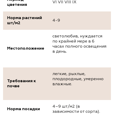
VI VII VIII IX
цветения
Норма растений
4-9
шт/м2
светолюбив, нуждается
по крайней мере в 6
часах полного освещения
Местоположение
в день.
легкие, рыхлые,
плодородные, умеренно
Требования к
влажные.
почве
4–9 шт/м2 (в
Норма посадки
зависимости от сорта).