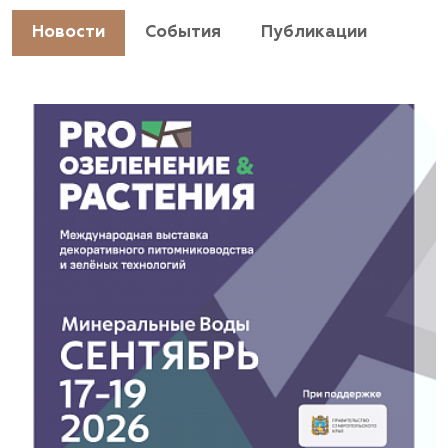
https://landshaftpro.com/
Новости
События
Публикации
АСТ, питомник
Владимирская область, Киржачский район, пос.
Знаменское
(929) 992-7100
https://astrussia.ru/
АСТ, питомник
Московская область, Каширский р-н, дер.
Барабаново
(929) 992-7100
pitomnik-kashira.ru