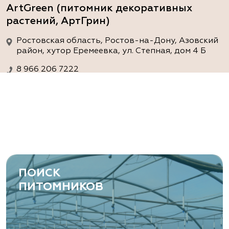
ArtGreen (питомник декоративных
растений, АртГрин)
Ростовская область, Ростов-на-Дону, Азовский
район, хутор Еремеевка, ул. Степная, дом 4 Б
8 966 206 7222
www.art-green.ru
ArtGreen (питомник декоративных
растений, АртГрин)
Ростовская область, Ростов-на-Дону,
Левобережная ул, дом № 37
ПОИСК
8 966 206 7222
ПИТОМНИКОВ
www.art-green.ru