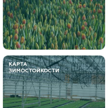
Канимаева, д. 9
«ЁЛЫ-ПАЛЫ», питомник декоративных
растений
Самарская область, с. Подстепки, ул.
Фермерская 14 А
(8482) 650 010
www.yoly-paly.ru
КАРТА
ЗИМОСТОЙКОСТИ
«ВЕНЕВ» питомник растений
Тульская область, Венёвский р-н, село
Борщевое, улица Лесная, д. 13
8 963 224 87 99
https://www.venev1.ru/