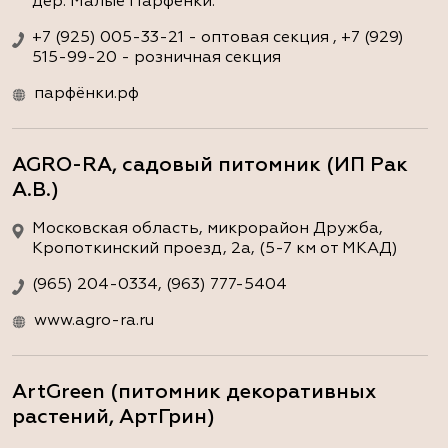
дер. Малые Парфёнки.
+7 (925) 005-33-21 - оптовая секция , +7 (929)
515-99-20 - розничная секция
парфёнки.рф
AGRO-RA, садовый питомник (ИП Рак
А.В.)
Московская область, микрорайон Дружба,
Кропоткинский проезд, 2а, (5-7 км от МКАД)
(965) 204-0334, (963) 777-5404
www.agro-ra.ru
ArtGreen (питомник декоративных
растений, АртГрин)