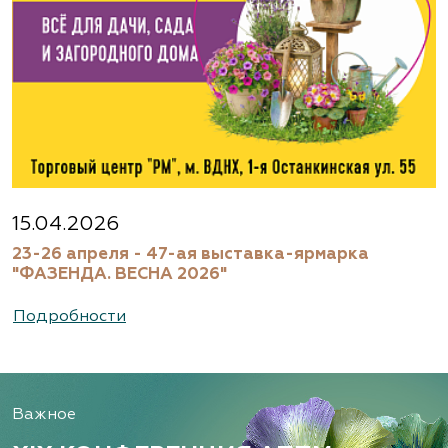
Московская область, г. Старая Купавна,
Акрихиновское шоссе, д. 10
(495) 133-1097
www.flos.ru
Агрофирма «Флос»
Московская область, Ногинский р-н
15.04.2026
23-26 апреля - 47-ая выставка-ярмарка
(495) 133-1097
"ФАЗЕНДА. ВЕСНА 2026"
www.flos.ru
Подробности
Александровский питомник
декоративных растений, ООО
Важное
Рязанская область, ул. Урицкого, д. 24, литера