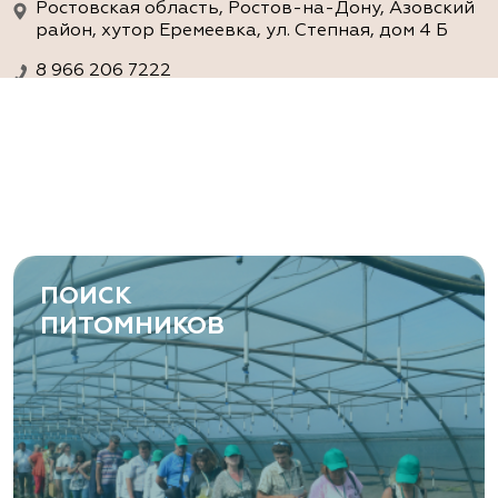
Ростовская область, Ростов-на-Дону, Азовский
район, хутор Еремеевка, ул. Степная, дом 4 Б
8 966 206 7222
www.art-green.ru
ArtGreen (питомник декоративных
растений, АртГрин)
Ростовская область, Ростов-на-Дону,
Левобережная ул, дом № 37
ПОИСК
8 966 206 7222
ПИТОМНИКОВ
www.art-green.ru
Garden Group, ООО «Девелопмент
Груп»