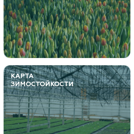
«ЁЛЫ-ПАЛЫ», питомник декоративных
растений
Самарская область, с. Подстепки, ул.
Фермерская 14 А
(8482) 650 010
www.yoly-paly.ru
КАРТА
ЗИМОСТОЙКОСТИ
«ВЕНЕВ» питомник растений
Тульская область, Венёвский р-н, село
Борщевое, улица Лесная, д. 13
8 963 224 87 99
https://www.venev1.ru/