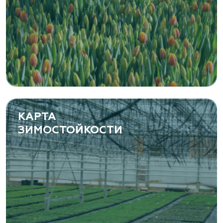
«ЁЛЫ-ПАЛЫ», питомник декоративных
растений
Самарская область, с. Подстепки, ул.
Фермерская 14 А
(8482) 650 010
www.yoly-paly.ru
КАРТА
ЗИМОСТОЙКОСТИ
«ВЕНЕВ» питомник растений
Тульская область, Венёвский р-н, село
Борщевое, улица Лесная, д. 13
8 963 224 87 99
https://www.venev1.ru/