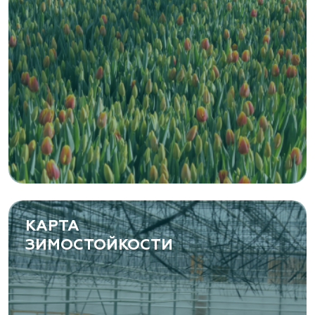
Zaxriddin Flower Plantation, питомник
Ташкентская область, Зангиатинский р-н, ул.
Канимаева, д. 9
«ЁЛЫ-ПАЛЫ», питомник декоративных
растений
Самарская область, с. Подстепки, ул.
Фермерская 14 А
(8482) 650 010
www.yoly-paly.ru
КАРТА
ЗИМОСТОЙКОСТИ
«ВЕНЕВ» питомник растений
Тульская область, Венёвский р-н, село
Борщевое, улица Лесная, д. 13