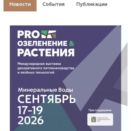
https://landshaftpro.com/
Новости
События
Публикации
АСТ, питомник
Владимирская область, Киржачский район, пос.
Знаменское
(929) 992-7100
https://astrussia.ru/
АСТ, питомник
Московская область, Каширский р-н, дер.
Барабаново
(929) 992-7100
pitomnik-kashira.ru