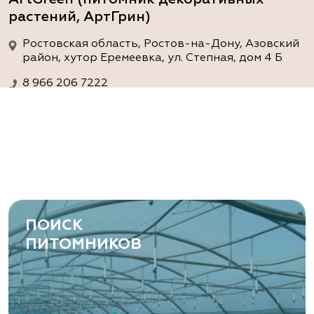
растений, АртГрин)
Ростовская область, Ростов-на-Дону, Азовский
район, хутор Еремеевка, ул. Степная, дом 4 Б
8 966 206 7222
www.art-green.ru
ArtGreen (питомник декоративных
растений, АртГрин)
Ростовская область, Ростов-на-Дону,
Левобережная ул, дом № 37
ПОИСК
8 966 206 7222
ПИТОМНИКОВ
www.art-green.ru