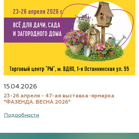
Агрофирма «Флос»
Московская область, г. Старая Купавна,
Акрихиновское шоссе, д. 10
(495) 133-1097
www.flos.ru
Агрофирма «Флос»
Московская область, Ногинский р-н
15.04.2026
23-26 апреля - 47-ая выставка-ярмарка
(495) 133-1097
"ФАЗЕНДА. ВЕСНА 2026"
www.flos.ru
Подробности
Александровский питомник
декоративных растений, ООО