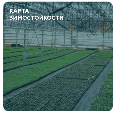
www.yoly-paly.ru
КАРТА
ЗИМОСТОЙКОСТИ
«ВЕНЕВ» питомник растений
Тульская область, Венёвский р-н, село
Борщевое, улица Лесная, д. 13
8 963 224 87 99
https://www.venev1.ru/
«ВЕНЕВ» питомник растений
Тульская область, Венёвский р-н, село
Борщевое, улица Лесная, д. 13
8 963 224 87 99
https://www.venev1.ru/