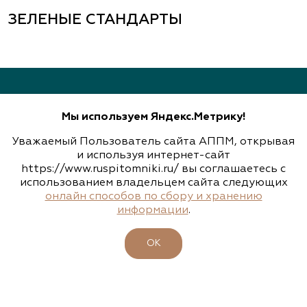
Широкореченское лесничество, Чусовской
ЗЕЛЕНЫЕ СТАНДАРТЫ
участок
(343) 213-1385
www.art-landshaft.ru
Мы используем Яндекс.Метрику!
Арт-Ландшафт, садовые центры и
питомник растений
Уважаемый Пользователь сайта АППМ, открывая
НАШИ КОНТАКТЫ
и используя интернет-сайт
Свердловская область, Московский тракт 9 км.,
https://www.ruspitomniki.ru/ вы соглашаетесь с
143405, Московская область, г. Красногорск (МЦД 2 станция
дом 14
«Пенягино»), Ильинское шоссе, д. 1А, этаж 4, пом. 8.1
использованием владельцем сайта следующих
онлайн способов по сбору и хранению
(343) 213-1385
+7 495 197 66 53
информации
.
info@ruspitomniki.ru
www.art-landshaft.ru
ОК
Архангельский Сад
РАЗРАБОТКА САЙТА
Тульская область, Ясногорский р-н, с.