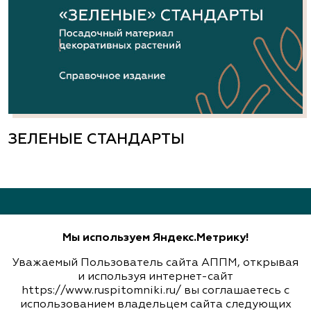
www.alleyann.ru
Арт-Ландшафт, садовые центры и
питомник растений
Свердловская область, Екатеринбург,
Широкореченское лесничество, Чусовской
ЗЕЛЕНЫЕ СТАНДАРТЫ
участок
(343) 213-1385
www.art-landshaft.ru
Мы используем Яндекс.Метрику!
Арт-Ландшафт, садовые центры и
питомник растений
Уважаемый Пользователь сайта АППМ, открывая
НАШИ КОНТАКТЫ
и используя интернет-сайт
Свердловская область, Московский тракт 9 км.,
https://www.ruspitomniki.ru/ вы соглашаетесь с
143405, Московская область, г. Красногорск (МЦД 2 станция
дом 14
«Пенягино»), Ильинское шоссе, д. 1А, этаж 4, пом. 8.1
использованием владельцем сайта следующих