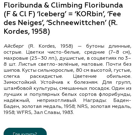
Floribunda & Climbing Floribunda
(F & Cl F) ‘Iceberg’ = ‘KORbin’, ‘Fee
des Neiges’, ‘Schneewittchen’ (R.
Kordes, 1958)
Айсберг
(R. Kordes, 1958) — бутоны длинные,
острые. Цветки чисто-белые, средние (7–8 см),
махровые (25–30 лп.), душистые, в соцветиях по 3–
8 шт. Листья светло-зелёные, матовые. Почти без
шипов. Кусты сильнорослые, 80 см высотой, густые,
слегка раскидистые. Цветение обильное.
Зимостойкий. Устойчив к болезням. Для групп,
штамбовой культуры, смешанных посадок. Один из
лучших и популярных белых сортов флорибунды,
надёжный, неприхотливый. Награды: Баден-
Баден, золотая медаль, 1958; NRS, золотая медаль,
1958; WFRS, Зал Славы, 1983.
Где купить?