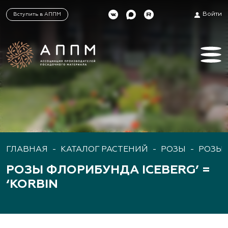
Войти
Вступить в АППМ
ГЛАВНАЯ
-
КАТАЛОГ РАСТЕНИЙ
-
РОЗЫ
-
РОЗЫ
РОЗЫ ФЛОРИБУНДА ICEBERG’ =
‘KORBIN