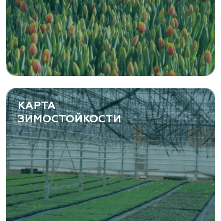
«ЁЛЫ-ПАЛЫ», питомник декоративных
растений
Самарская область, с. Подстепки, ул.
Фермерская 14 А
(8482) 650 010
www.yoly-paly.ru
КАРТА
ЗИМОСТОЙКОСТИ
«ВЕНЕВ» питомник растений
Тульская область, Венёвский р-н, село
Борщевое, улица Лесная, д. 13
8 963 224 87 99
https://www.venev1.ru/