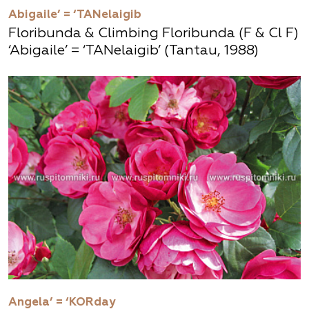
Abigaile’ = ‘TANelaigib
Floribunda & Climbing Floribunda (F & Cl F)
‘Abigaile’ = ‘TANelaigib’ (Tantau, 1988)
Angela’ = ‘KORday