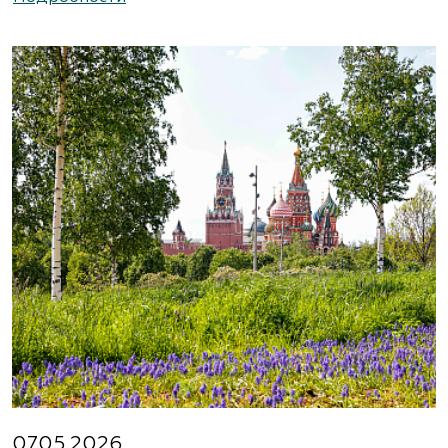
https://www.abies-landshaft.ru/
АгроСАД, Питомник, ЗАО Агрофирма
«Нива»
Московская область, ул. Алексеевская, д. 1.
Съезд на 16-м км МКАД.
(495) 663-3888
www.agrogarden.ru
Агрофирма «Современный
декоративный питомник»
Московская область, Раменский р-н,
ул.Новошоссейная, д 7а/1
8 (916) 522 62 85, 8 (909) 935 1077, 8 (495) 768
07.05.2026