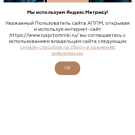
Алексеевская Дубрава, питомник
Мы используем Яндекс.Метрику!
растений
Уважаемый Пользователь сайта АППМ, открывая
Санкт-Петербург, Лахта-Ольгино, Угол
и используя интернет-сайт
Лахтинского проспекта и Приморской улицы
https://www.ruspitomniki.ru/ вы соглашаетесь с
использованием владельцем сайта следующих
(812) 303-0330
онлайн способов по сбору и хранению
информации
.
БИРЖА РАСТЕНИЙ АППМ
http://a-dubrava.ru
ОК
Аллея, питомник-садовый центр
Нижегородская область, сп Новинки, ул.
Центральная, д. 18, лит. А
8 (831) 230-47-47, 8 (831) 230-82-92, 8 (920) 251-
94-94
www.alleyann.ru