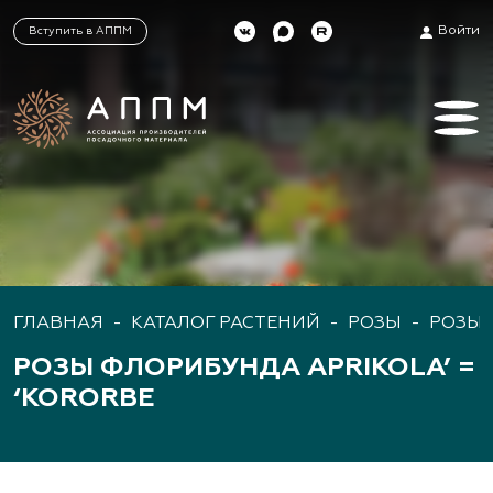
Войти
Вступить в АППМ
ГЛАВНАЯ
-
КАТАЛОГ РАСТЕНИЙ
-
РОЗЫ
-
РОЗЫ
РОЗЫ ФЛОРИБУНДА APRIKOLA’ =
‘KORORBE