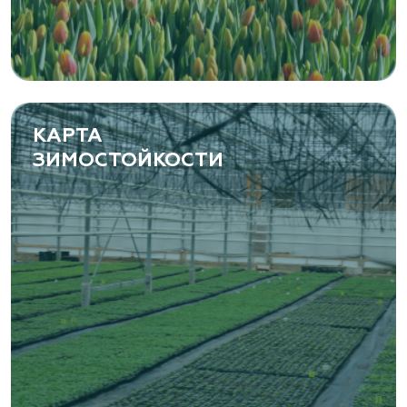
Самарская область, с. Подстепки, ул.
Фермерская 14 А
(8482) 650 010
www.yoly-paly.ru
КАРТА
ЗИМОСТОЙКОСТИ
«ВЕНЕВ» питомник растений
Тульская область, Венёвский р-н, село
Борщевое, улица Лесная, д. 13
8 963 224 87 99
https://www.venev1.ru/
«ВЕНЕВ» питомник растений
Тульская область, Венёвский р-н, село