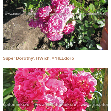
Super Dorothy’. HWich. = ‘HELdoro