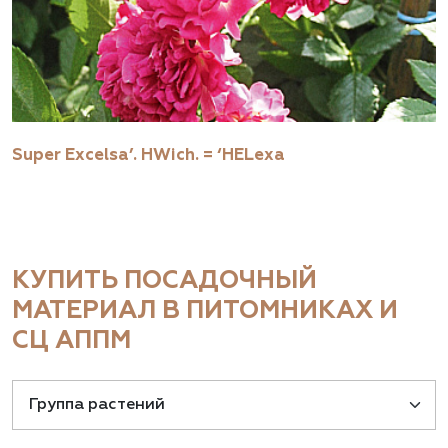
Super Excelsa’. НWich. = ‘HELexa
КУПИТЬ ПОСАДОЧНЫЙ
МАТЕРИАЛ В ПИТОМНИКАХ И
СЦ АППМ