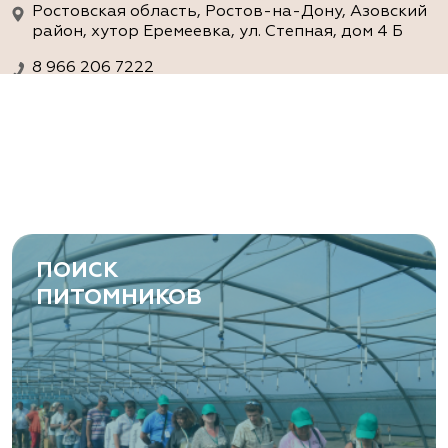
Ростовская область, Ростов-на-Дону, Азовский
район, хутор Еремеевка, ул. Степная, дом 4 Б
8 966 206 7222
www.art-green.ru
ArtGreen (питомник декоративных
растений, АртГрин)
Ростовская область, Ростов-на-Дону,
Левобережная ул, дом № 37
ПОИСК
8 966 206 7222
ПИТОМНИКОВ
www.art-green.ru
Garden Group, ООО «Девелопмент
Груп»