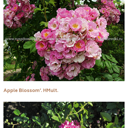
Apple Blossom’. HMult.