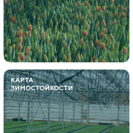
Канимаева, д. 9
«ЁЛЫ-ПАЛЫ», питомник декоративных
растений
Самарская область, с. Подстепки, ул.
Фермерская 14 А
(8482) 650 010
www.yoly-paly.ru
КАРТА
ЗИМОСТОЙКОСТИ
«ВЕНЕВ» питомник растений
Тульская область, Венёвский р-н, село
Борщевое, улица Лесная, д. 13
8 963 224 87 99
https://www.venev1.ru/