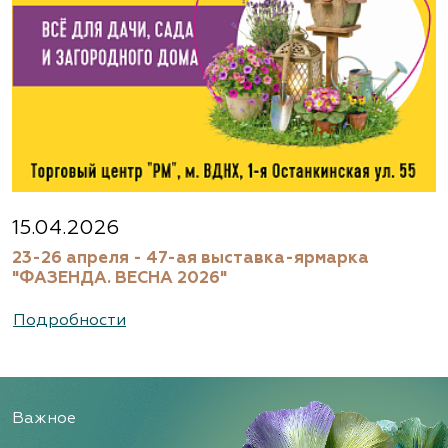
Московская область, г. Старая Купавна,
Акрихиновское шоссе, д. 10
(495) 133-1097
www.flos.ru
Агрофирма «Флос»
Московская область, Ногинский р-н
15.04.2026
23-26 апреля - 47-ая выставка-ярмарка
(495) 133-1097
"ФАЗЕНДА. ВЕСНА 2026"
www.flos.ru
Подробности
Александровский питомник
декоративных растений, ООО
Важное
Рязанская область, ул. Урицкого, д. 24, литера