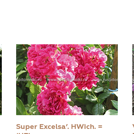
Super Excelsa’. НWich. =