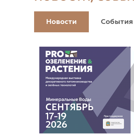
(926) 411-4727, (375) 291-775159
www.vetki.biz
Новости
События
Zaxriddin Flower Plantation, питомник
Ташкентская область, Зангиатинский р-н, ул.
Канимаева, д. 9
«ЁЛЫ-ПАЛЫ», питомник декоративных
растений
Самарская область, с. Подстепки, ул.
Фермерская 14 А
(8482) 650 010
www.yoly-paly.ru