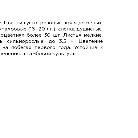
ам ассоциации
е. Цветки густо-розовые, края до белых,
умахровые (18–20 лп.), слегка душистые,
оцветиях более 30 шт. Листья мелкие,
ы сильнорослые, до 3,5 м. Цветение
на побегах первого года. Устойчив к
еленения, штамбовой культуры.