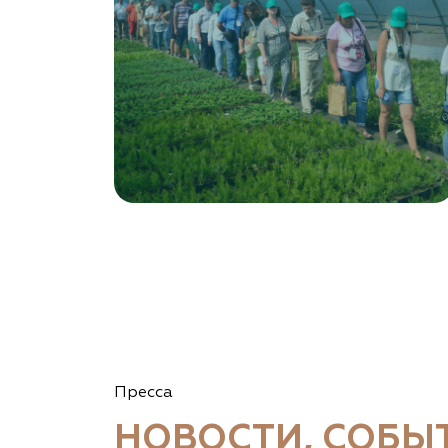
Левобережная ул, дом № 37
8 966 206 7222
www.art-green.ru
Garden Group, ООО «Девелопмент Груп»
Томская область, Томский р-н, посёлок
Ветеран-4, СНТ Снабженец
(903) 955-9420
garden-group.pro/pitomnik-rastenij
Vetki.biz Питомник Nevelskih
Гомельская область, Гомельский р-н, с/с
Пресса
Прибытковский, д. Климовка, ул. Совхозная 2-я,
д. 81
НОВОСТИ, СОБЫ