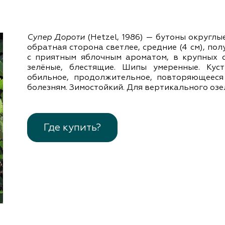
документы
Член
ы
дателям
Супер Дороти
(Hetzel, 1986) — бутоны округлы
льные
вительства
обратная сторона светлее, средние (4 см), пол
с приятным яблочным ароматом, в крупных с
зелёные, блестящие. Шипы умеренные. Куст
обильное, продолжительное, повторяющееся 
болезням. Зимостойкий. Для вертикального оз
Где купить?