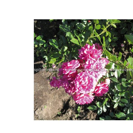
Важные 
Наград
Рекламо
Региона
предста