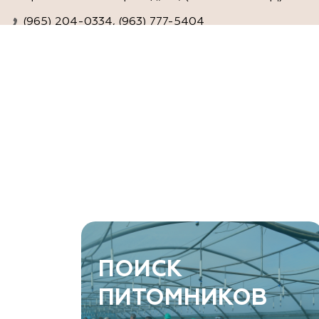
(965) 204-0334, (963) 777-5404
www.agro-ra.ru
ArtGreen (питомник декоративных
растений, АртГрин)
Ростовская область, Ростов-на-Дону, Азовский
район, хутор Еремеевка, ул. Степная, дом 4 Б
8 966 206 7222
www.art-green.ru
ArtGreen (питомник декоративных
ПОИСК
растений, АртГрин)
ПИТОМНИКОВ
Ростовская область, Ростов-на-Дону,