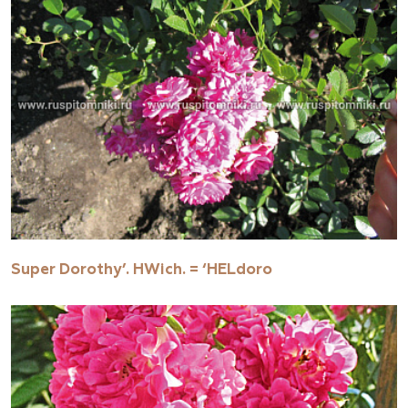
Super Dorothy’. HWich. = ‘HELdoro