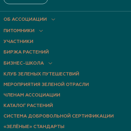
2
(831) 466-1526, (831) 466-3867, (910) 793-1401
ОБ АССОЦИАЦИИ
www.archiland.biz
,
ПИТОМНИКИ
https://www.youtube.com/channel/UChIXeIEY8vP
7gp32JxGXsyA
УЧАСТНИКИ
БИРЖА РАСТЕНИЙ
Архиленд, питомник растений
БИЗНЕС-ШКОЛА
Нижегородская область, Нижегородская
КЛУБ ЗЕЛЕНЫХ ПУТЕШЕСТВИЙ
область, Богородский р-н, дер. Березовка, ул.
Центральная, д. 1б
МЕРОПРИЯТИЯ ЗЕЛЕНОЙ ОТРАСЛИ
(951) 910-2630, (951) 910-2518, (910) 793-1401
ЧЛЕНАМ АССОЦИАЦИИ
http://www.archiland.biz/
,
КАТАЛОГ РАСТЕНИЙ
https://vk.com/archiland_nn
,
https://www.youtube.com/channel/UChIXeIEY8vP
СИСТЕМА ДОБРОВОЛЬНОЙ СЕРТИФИКАЦИИ
7gp32JxGXsyA
«ЗЕЛЁНЫЕ» СТАНДАРТЫ