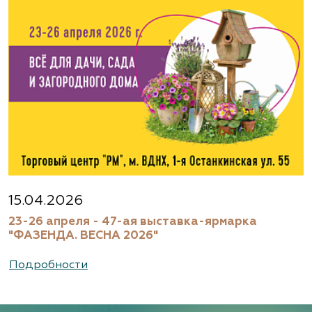
Агрофирма «Флос»
Московская область, г. Старая Купавна,
Акрихиновское шоссе, д. 10
(495) 133-1097
www.flos.ru
Агрофирма «Флос»
Московская область, Ногинский р-н
15.04.2026
23-26 апреля - 47-ая выставка-ярмарка
(495) 133-1097
"ФАЗЕНДА. ВЕСНА 2026"
www.flos.ru
Подробности
Александровский питомник