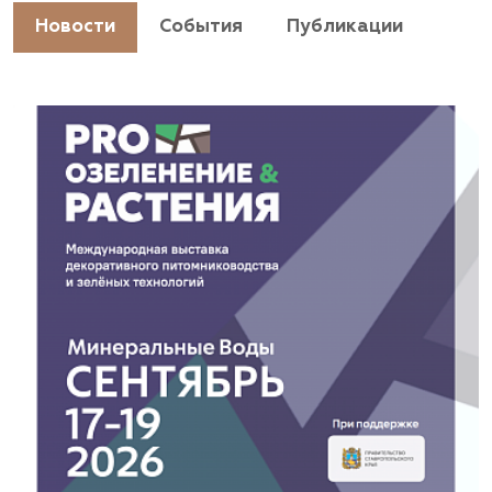
https://landshaftpro.com/
Новости
События
Публикации
АСТ, питомник
Владимирская область, Киржачский район, пос.
Знаменское
(929) 992-7100
https://astrussia.ru/
АСТ, питомник
Московская область, Каширский р-н, дер.
Барабаново
(929) 992-7100
pitomnik-kashira.ru