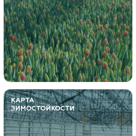
Zaxriddin Flower Plantation, питомник
Ташкентская область, Зангиатинский р-н, ул.
Канимаева, д. 9
«ЁЛЫ-ПАЛЫ», питомник декоративных
растений
Самарская область, с. Подстепки, ул.
Фермерская 14 А
(8482) 650 010
www.yoly-paly.ru
КАРТА
ЗИМОСТОЙКОСТИ
«ВЕНЕВ» питомник растений
Тульская область, Венёвский р-н, село
Борщевое, улица Лесная, д. 13