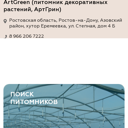
ArtGreen (питомник декоративных
растений, АртГрин)
Ростовская область, Ростов-на-Дону, Азовский
район, хутор Еремеевка, ул. Степная, дом 4 Б
8 966 206 7222
www.art-green.ru
ArtGreen (питомник декоративных
растений, АртГрин)
Ростовская область, Ростов-на-Дону,
Левобережная ул, дом № 37
ПОИСК
8 966 206 7222
ПИТОМНИКОВ
www.art-green.ru